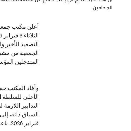
المحامين.
أعلن مكتب جمعية هيئات المحامين بالمغرب عن تنظيم ندوة صحفية يوم غد
التصعيد الأخير 
الجمعية من مشرو
المتدخلين المؤس
وأفاد المكتب حس
الأعلى للسلطة ال
التدابير اللازمة
فبراير 2026، باعتبارها محطة نضالية مركزية في هذا المسار.