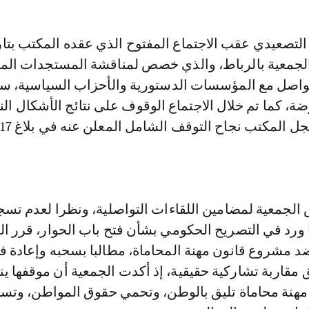
202 بمقر الجمعية بالرباط، والذي خصص لمناقشة المستجدات الم
تواصل مع المؤسسات الدستورية والأحزاب السياسية، س
رضة، كما تم خلال الاجتماع الوقوف على نتائج الأشكال الن
لجمعية لمضامين اللقاءات التواصلية، ونظرا لعدم تسج
ورد في التصريح الحكومي بشأن فتح باب الحوار، قرر ا
د مشروع قانون مهنة المحاماة، مطالبا بسحبه وإعادة ف
مقاربة تشاركية حقيقية، إذ أكدت الجمعية أن موقفها ين
هنة محاماة تليق بالوطن، وتحمي حقوق المواطن، وتس