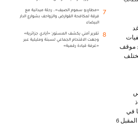
«مطارِدو سموم الصيف».. رحلة ميدانية مع
7
فرقة لمكافحة القوارض والزواحف بشوارع الدار
البيضاء
تقرير أمني يكشف المستور: «أيادي جزائرية»
8
خلفيات
وجهت الاقتحام الجماعي لسبتة ومليلية عبر
«غرفة قيادة رقمية»
ح موقف
ختلف
س
ذ
ا في
السياق ذاته، إلى مشاركة مكثفة في الوقفة الوطنية المقررة يوم الجمعة المقبل 6