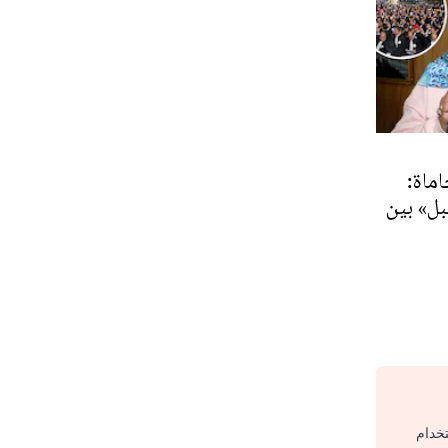
ماة:
بل» بين
تخدام