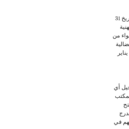
ويأتي هذا القرار التصعيدي عقب الاجتماع المفتوح الذي عقده المكتب بتاريخ 31
هنية
واء من
ضالية
السابقة، حيث سجل المكتب نجاح التوقف الشامل المعلن عنه في بلاغ 17 يناير
يل أي
لمكتب
تح
درج
هم في