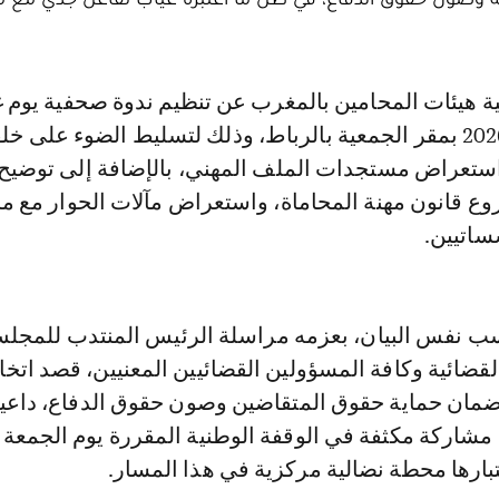
الثلاثاء 3 فبراير 2026 بمقر الجمعية بالرباط، وذلك لتسليط الضوء على 
واستعراض مستجدات الملف المهني، بالإضافة إلى توضي
ع قانون مهنة المحاماة، واستعراض مآلات الحوار مع م
ساتيين.
ب نفس البيان، بعزمه مراسلة الرئيس المنتدب للمجل
قضائية وكافة المسؤولين القضائيين المعنيين، قصد اتخا
 لضمان حماية حقوق المتقاضين وصون حقوق الدفاع، داعي