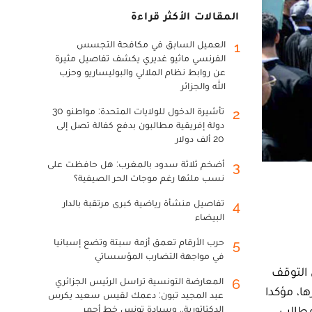
المقالات الأكثر قراءة
العميل السابق في مكافحة التجسس
1
الفرنسي ماثيو غديري يكشف تفاصيل مثيرة
عن روابط نظام الملالي والبوليساريو وحزب
الله والجزائر
تأشيرة الدخول للولايات المتحدة: مواطنو 30
2
دولة إفريقية مطالبون بدفع كفالة تصل إلى
20 ألف دولار
أضخم ثلاثة سدود بالمغرب: هل حافظت على
3
نسب ملئها رغم موجات الحر الصيفية؟
تفاصيل منشأة رياضية كبرى مرتقبة بالدار
4
البيضاء
حرب الأرقام تعمق أزمة سبتة وتضع إسبانيا
5
في مواجهة التضارب المؤسساتي
 التوقف
المعارضة التونسية تراسل الرئيس الجزائري
6
ا، مؤكدا
عبد المجيد تبون: دعمك لقيس سعيد يكرس
مطالب
الدكتاتورية.. وسيادة تونس خط أحمر