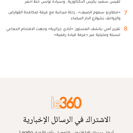
لقيس سعيد يكرس الدكتاتورية.. وسيادة تونس خط أحمر
7
«مطارِدو سموم الصيف».. رحلة ميدانية مع فرقة لمكافحة القوارض
والزواحف بشوارع الدار البيضاء
8
تقرير أمني يكشف المستور: «أيادي جزائرية» وجهت الاقتحام الجماعي
لسبتة ومليلية عبر «غرفة قيادة رقمية»
الاشتراك في الرسائل الإخبارية
أدخل بريدك الإلكتروني للتوصل بآخر الأخبار Le360