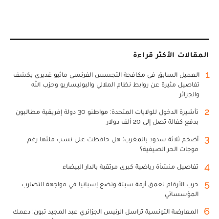
المقالات الأكثر قراءة
1
العميل السابق في مكافحة التجسس الفرنسي ماثيو غديري يكشف
تفاصيل مثيرة عن روابط نظام الملالي والبوليساريو وحزب الله
والجزائر
2
تأشيرة الدخول للولايات المتحدة: مواطنو 30 دولة إفريقية مطالبون
بدفع كفالة تصل إلى 20 ألف دولار
3
أضخم ثلاثة سدود بالمغرب: هل حافظت على نسب ملئها رغم
موجات الحر الصيفية؟
4
تفاصيل منشأة رياضية كبرى مرتقبة بالدار البيضاء
5
حرب الأرقام تعمق أزمة سبتة وتضع إسبانيا في مواجهة التضارب
المؤسساتي
6
المعارضة التونسية تراسل الرئيس الجزائري عبد المجيد تبون: دعمك