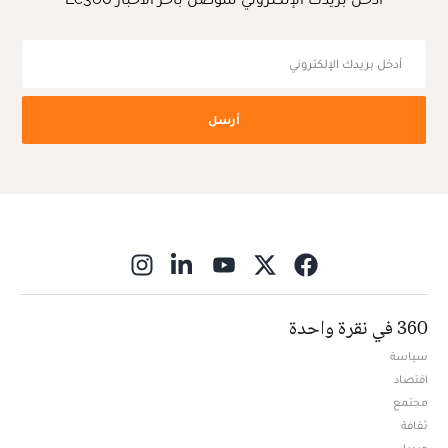
أرسل
ns in new window
360 في نقرة واحدة
سياسة
اقتصاد
مجتمع
ثقافة