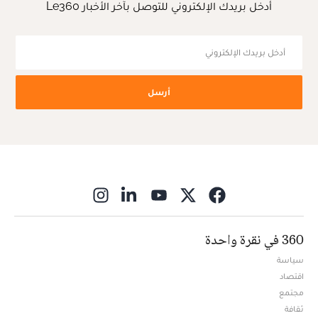
أدخل بريدك الإلكتروني للتوصل بآخر الأخبار Le360
أرسل
ns in new window
360 في نقرة واحدة
سياسة
اقتصاد
مجتمع
ثقافة