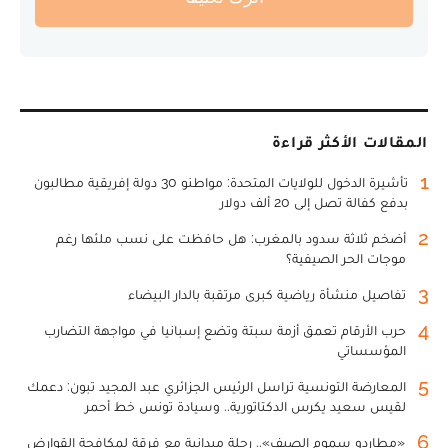
المقالات الأكثر قراءة
1
تأشيرة الدخول للولايات المتحدة: مواطنو 30 دولة إفريقية مطالبون
بدفع كفالة تصل إلى 20 ألف دولار
2
أضخم ثلاثة سدود بالمغرب: هل حافظت على نسب ملئها رغم
موجات الحر الصيفية؟
3
تفاصيل منشأة رياضية كبرى مرتقبة بالدار البيضاء
4
حرب الأرقام تعمق أزمة سبتة وتضع إسبانيا في مواجهة التضارب
المؤسساتي
5
المعارضة التونسية تراسل الرئيس الجزائري عبد المجيد تبون: دعمك
لقيس سعيد يكرس الدكتاتورية.. وسيادة تونس خط أحمر
6
«مطارِدو سموم الصيف».. رحلة ميدانية مع فرقة لمكافحة القوارض