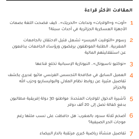
المقالات الأكثر قراءة
1
«أوت» و«الولايات» ونداءات «الحريك».. كيف فضحت اللغة بصمات
الأجهزة العسكرية الجزائرية في أحداث سبتة؟
2
رسوم «التوقيت الميسر» تشعل فتيل الاحتقان بالجامعات
المغربية.. الطلبة الموظفون يرفضون ورؤساء الجامعات يدافعون
عن استقلاليتهم المالية
3
«نوكليو ناسيونال».. النيونازية الإسبانية تخلع قناعها
4
العميل السابق في مكافحة التجسس الفرنسي ماثيو غديري يكشف
تفاصيل مثيرة عن روابط نظام الملالي والبوليساريو وحزب الله
والجزائر
5
تأشيرة الدخول للولايات المتحدة: مواطنو 30 دولة إفريقية مطالبون
بدفع كفالة تصل إلى 20 ألف دولار
6
أضخم ثلاثة سدود بالمغرب: هل حافظت على نسب ملئها رغم
موجات الحر الصيفية؟
7
تفاصيل منشأة رياضية كبرى مرتقبة بالدار البيضاء