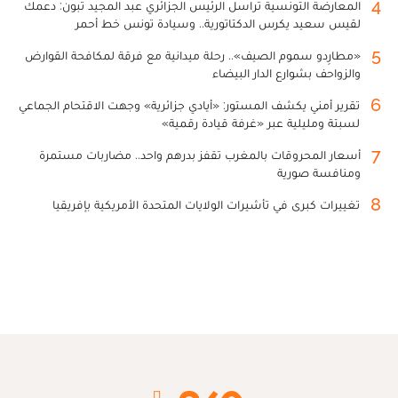
4
المعارضة التونسية تراسل الرئيس الجزائري عبد المجيد تبون: دعمك
لقيس سعيد يكرس الدكتاتورية.. وسيادة تونس خط أحمر
5
«مطارِدو سموم الصيف».. رحلة ميدانية مع فرقة لمكافحة القوارض
والزواحف بشوارع الدار البيضاء
6
تقرير أمني يكشف المستور: «أيادي جزائرية» وجهت الاقتحام الجماعي
لسبتة ومليلية عبر «غرفة قيادة رقمية»
7
أسعار المحروقات بالمغرب تقفز بدرهم واحد.. مضاربات مستمرة
ومنافسة صورية
8
تغييرات كبرى في تأشيرات الولايات المتحدة الأمريكية بإفريقيا