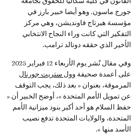
القانون في كلية سكاليا للحقوق بجامعة
جورج ماسون. وهو أيضا خبير بارز في
مؤسسة هيرتاج فاونديشن، وهي مركز
التفكير التي كانت وراء النجاح الانتخابي
الأخير الذي حققه دونالد ترامب.
وفي مقال نُشر يوم الأربعاء 12 فبراير 2025
على أعمدة صحيفة
وول ستريت جورنال
المرموقة، بعنوان « بعد ذلك، يجب التوقف
عن تمويل الأمم المتحدة »، أوضح الخبير أن «
حفظ السلام هو أحد أكبر بنود ميزانية الأمم
المتحدة، والولايات المتحدة تدفع نصيب
الأسد منها ».