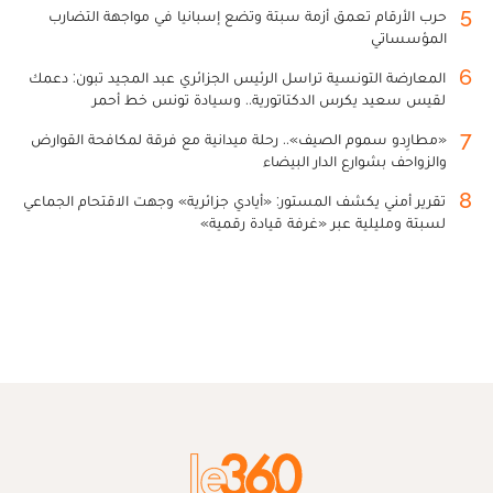
5
حرب الأرقام تعمق أزمة سبتة وتضع إسبانيا في مواجهة التضارب
المؤسساتي
6
المعارضة التونسية تراسل الرئيس الجزائري عبد المجيد تبون: دعمك
لقيس سعيد يكرس الدكتاتورية.. وسيادة تونس خط أحمر
7
«مطارِدو سموم الصيف».. رحلة ميدانية مع فرقة لمكافحة القوارض
والزواحف بشوارع الدار البيضاء
8
تقرير أمني يكشف المستور: «أيادي جزائرية» وجهت الاقتحام الجماعي
لسبتة ومليلية عبر «غرفة قيادة رقمية»