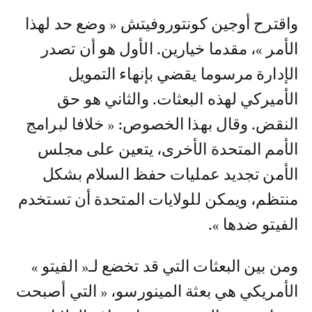
واقترح أوجين كونتوروفيتش « وضع حد لهذا
الأمر »، مقدما خيارين. الأول هو أن تصدر
الإدارة مرسوما يقضي بإنهاء التمويل
الأميركي لهذه البعثات. والثاني هو حق
النقض. وقال بهذا الخصوص: « خلافا لبرامج
الأمم المتحدة الأخرى، يتعين على مجلس
الأمن تجديد عمليات حفظ السلام بشكل
منتظم، ويمكن للولايات المتحدة أن تستخدم
الفيتو ضدها ».
ومن بين البعثات التي قد تخضع لـ« الفيتو »
الأمريكي هي بعثة المينورسو، « التي أصبحت