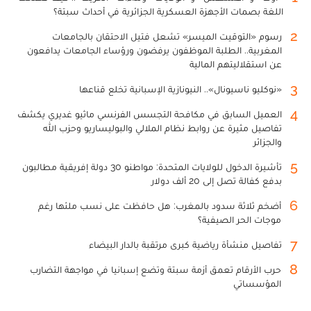
اللغة بصمات الأجهزة العسكرية الجزائرية في أحداث سبتة؟
2
رسوم «التوقيت الميسر» تشعل فتيل الاحتقان بالجامعات
المغربية.. الطلبة الموظفون يرفضون ورؤساء الجامعات يدافعون
عن استقلاليتهم المالية
3
«نوكليو ناسيونال».. النيونازية الإسبانية تخلع قناعها
4
العميل السابق في مكافحة التجسس الفرنسي ماثيو غديري يكشف
تفاصيل مثيرة عن روابط نظام الملالي والبوليساريو وحزب الله
والجزائر
5
تأشيرة الدخول للولايات المتحدة: مواطنو 30 دولة إفريقية مطالبون
بدفع كفالة تصل إلى 20 ألف دولار
6
أضخم ثلاثة سدود بالمغرب: هل حافظت على نسب ملئها رغم
موجات الحر الصيفية؟
7
تفاصيل منشأة رياضية كبرى مرتقبة بالدار البيضاء
8
حرب الأرقام تعمق أزمة سبتة وتضع إسبانيا في مواجهة التضارب
المؤسساتي