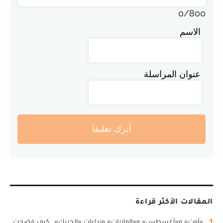
0
/
800
الاسم
عنوان المراسلة
أترك تعليقا
المقالات الأكثر قراءة
1
«أوت» و«أغسطس» و«الولايات» ونداءات «الحريك».. كيف فضحت