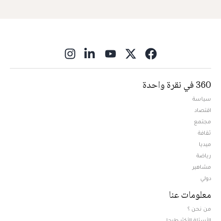
ns in new window
360 في نقرة واحدة
سياسة
اقتصاد
مجتمع
ثقافة
ميديا
Opens in new window
رياضة
مشاهير
دولي
معلومات عنا
من نحن ؟
الأسئلة الأكثر طرحا