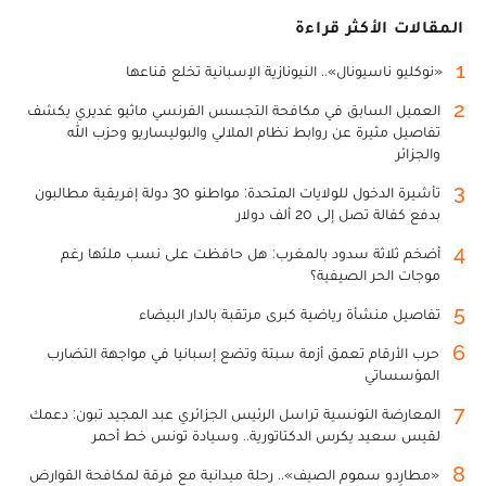
المقالات الأكثر قراءة
1
«نوكليو ناسيونال».. النيونازية الإسبانية تخلع قناعها
2
العميل السابق في مكافحة التجسس الفرنسي ماثيو غديري يكشف
تفاصيل مثيرة عن روابط نظام الملالي والبوليساريو وحزب الله
والجزائر
3
تأشيرة الدخول للولايات المتحدة: مواطنو 30 دولة إفريقية مطالبون
بدفع كفالة تصل إلى 20 ألف دولار
4
أضخم ثلاثة سدود بالمغرب: هل حافظت على نسب ملئها رغم
موجات الحر الصيفية؟
5
تفاصيل منشأة رياضية كبرى مرتقبة بالدار البيضاء
6
حرب الأرقام تعمق أزمة سبتة وتضع إسبانيا في مواجهة التضارب
المؤسساتي
7
المعارضة التونسية تراسل الرئيس الجزائري عبد المجيد تبون: دعمك
لقيس سعيد يكرس الدكتاتورية.. وسيادة تونس خط أحمر
8
«مطارِدو سموم الصيف».. رحلة ميدانية مع فرقة لمكافحة القوارض