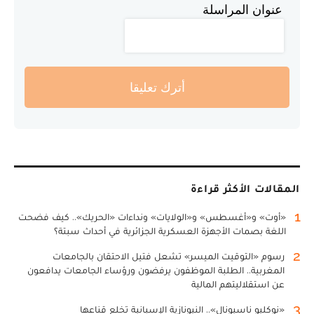
عنوان المراسلة
أترك تعليقا
المقالات الأكثر قراءة
1
«أوت» و«أغسطس» و«الولايات» ونداءات «الحريك».. كيف فضحت
اللغة بصمات الأجهزة العسكرية الجزائرية في أحداث سبتة؟
2
رسوم «التوقيت الميسر» تشعل فتيل الاحتقان بالجامعات
المغربية.. الطلبة الموظفون يرفضون ورؤساء الجامعات يدافعون
عن استقلاليتهم المالية
3
«نوكليو ناسيونال».. النيونازية الإسبانية تخلع قناعها