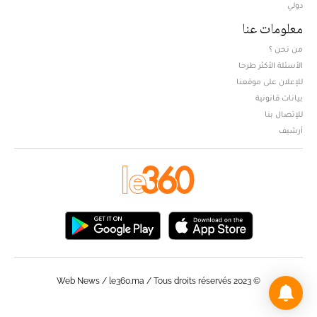
دولي
معلومات عنا
من نحن ؟
الأسئلة الأكثر طرحا
للإعلان على موقعنا
بيانات قانونية
للإتصال بنا
أرشيف
© Web News / le360.ma / Tous droits réservés 2023