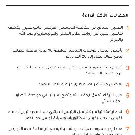
المقالات الأكثر قراءة
1
العميل السابق في مكافحة التجسس الفرنسي ماثيو غديري يكشف
تفاصيل مثيرة عن روابط نظام الملالي والبوليساريو وحزب الله
والجزائر
2
تأشيرة الدخول للولايات المتحدة: مواطنو 30 دولة إفريقية مطالبون
بدفع كفالة تصل إلى 20 ألف دولار
3
أضخم ثلاثة سدود بالمغرب: هل حافظت على نسب ملئها رغم
موجات الحر الصيفية؟
4
تفاصيل منشأة رياضية كبرى مرتقبة بالدار البيضاء
5
حرب الأرقام تعمق أزمة سبتة وتضع إسبانيا في مواجهة التضارب
المؤسساتي
6
المعارضة التونسية تراسل الرئيس الجزائري عبد المجيد تبون: دعمك
لقيس سعيد يكرس الدكتاتورية.. وسيادة تونس خط أحمر
7
«مطارِدو سموم الصيف».. رحلة ميدانية مع فرقة لمكافحة القوارض
والزواحف بشوارع الدار البيضاء