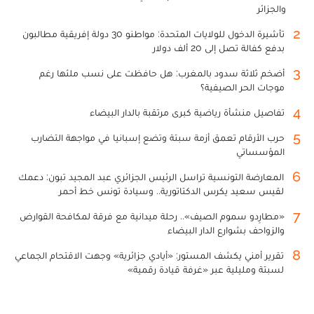
والجزائر
2
تأشيرة الدخول للولايات المتحدة: مواطنو 30 دولة إفريقية مطالبون
بدفع كفالة تصل إلى 20 ألف دولار
3
أضخم ثلاثة سدود بالمغرب: هل حافظت على نسب ملئها رغم
موجات الحر الصيفية؟
4
تفاصيل منشأة رياضية كبرى مرتقبة بالدار البيضاء
5
حرب الأرقام تعمق أزمة سبتة وتضع إسبانيا في مواجهة التضارب
المؤسساتي
6
المعارضة التونسية تراسل الرئيس الجزائري عبد المجيد تبون: دعمك
لقيس سعيد يكرس الدكتاتورية.. وسيادة تونس خط أحمر
7
«مطارِدو سموم الصيف».. رحلة ميدانية مع فرقة لمكافحة القوارض
والزواحف بشوارع الدار البيضاء
8
تقرير أمني يكشف المستور: «أيادي جزائرية» وجهت الاقتحام الجماعي
لسبتة ومليلية عبر «غرفة قيادة رقمية»