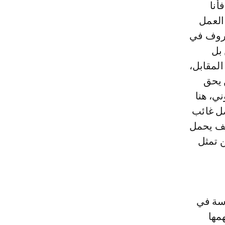
أنا
العمل
عروف في
 بل
لمقابل،
 يحق
ي، هنا
ل غائب
قف يحمل
ن تمثل
اسة في
مها