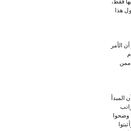
ها فقط،
ول هذا
أن الأمر
م
 ممن
 المبدأ
راتب
ا وضحوا
بتوا