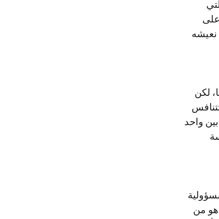
تي
على
 نعيشه
، لكن
تتنافس
بين واحد
سة
مسؤولية
هو من