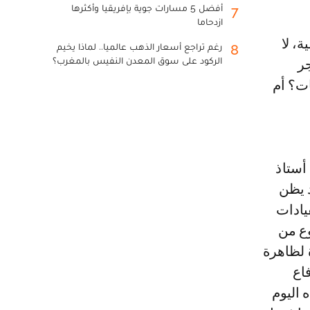
أفضل 5 مسارات جوية بإفريقيا وأكثرها
7
ازدحاما
رغم تراجع أسعار الذهب عالميا.. لماذا يخيم
8
الركود على سوق المعدن النفيس بالمغرب؟
جر
ات؟ أم
 أستاذ
د يظن
يادات
وع من
 لظاهرة
اع
 اليوم