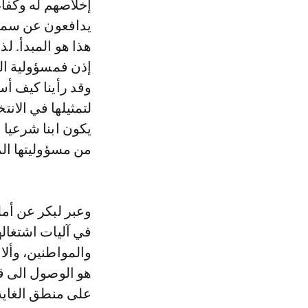
إخلاصهم له وكفاء
يدافعون عن سمعة
هذا هو المبدأ. ل
إذن فمسؤولية الح
وقد رأينا كيف أس
لتمثيلها في الان
يكون ابنا شرعيا له
من مسؤوليتها المع
وعبر لبكر عن أمل
في آليات اشتغاله
والمواطنين، وأل
هو الوصول الى قل
على منطق الغاية 