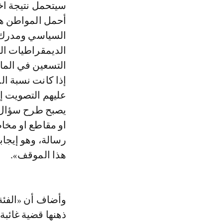
سيتحمل نتيجة اخ
أحمل المواطن هذ
السياسي ومدرك ل
الديمقراطيات الر
التسعين في الما
إذا كانت نسبة ا
عليهم التصويت إل
يصبح طرح سؤال 
او مقاطع او مخا
رسالة، وهو إيجاب
هذا الموقف».
وأضاف أن «الفئة 
ذهنها قضية غائبة