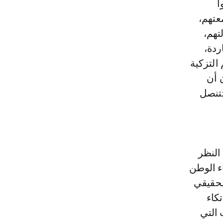
ا
عتهم،
تهم،
ردة،
التزكية
 أن
 تتنصل
النظر
ء الوطن
لحقيقي
كاء
 التي