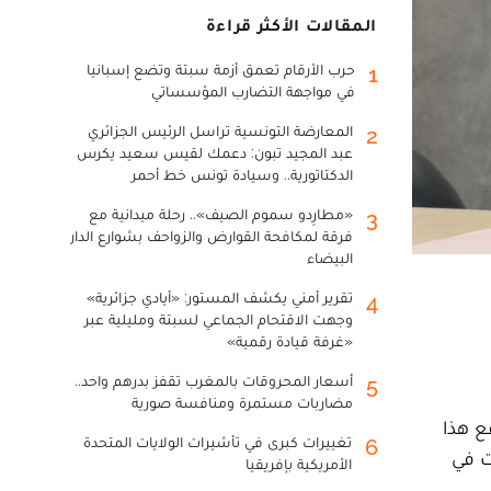
المقالات الأكثر قراءة
حرب الأرقام تعمق أزمة سبتة وتضع إسبانيا
1
في مواجهة التضارب المؤسساتي
المعارضة التونسية تراسل الرئيس الجزائري
2
عبد المجيد تبون: دعمك لقيس سعيد يكرس
الدكتاتورية.. وسيادة تونس خط أحمر
«مطارِدو سموم الصيف».. رحلة ميدانية مع
3
فرقة لمكافحة القوارض والزواحف بشوارع الدار
البيضاء
تقرير أمني يكشف المستور: «أيادي جزائرية»
4
وجهت الاقتحام الجماعي لسبتة ومليلية عبر
«غرفة قيادة رقمية»
أسعار المحروقات بالمغرب تقفز بدرهم واحد..
5
مضاربات مستمرة ومنافسة صورية
ع هذا
تغييرات كبرى في تأشيرات الولايات المتحدة
6
ت في
الأمريكية بإفريقيا