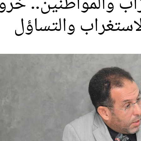
اب والمواطنين.. خرو
لاستغراب والتساؤل