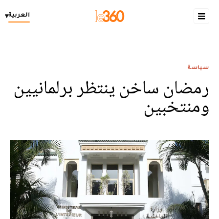
العربية
▾
سياسة
رمضان ساخن ينتظر برلمانيين
ومنتخبين