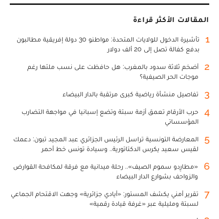
المقالات الأكثر قراءة
1
تأشيرة الدخول للولايات المتحدة: مواطنو 30 دولة إفريقية مطالبون
بدفع كفالة تصل إلى 20 ألف دولار
2
أضخم ثلاثة سدود بالمغرب: هل حافظت على نسب ملئها رغم
موجات الحر الصيفية؟
3
تفاصيل منشأة رياضية كبرى مرتقبة بالدار البيضاء
4
حرب الأرقام تعمق أزمة سبتة وتضع إسبانيا في مواجهة التضارب
المؤسساتي
5
المعارضة التونسية تراسل الرئيس الجزائري عبد المجيد تبون: دعمك
لقيس سعيد يكرس الدكتاتورية.. وسيادة تونس خط أحمر
6
«مطارِدو سموم الصيف».. رحلة ميدانية مع فرقة لمكافحة القوارض
والزواحف بشوارع الدار البيضاء
7
تقرير أمني يكشف المستور: «أيادي جزائرية» وجهت الاقتحام الجماعي
لسبتة ومليلية عبر «غرفة قيادة رقمية»