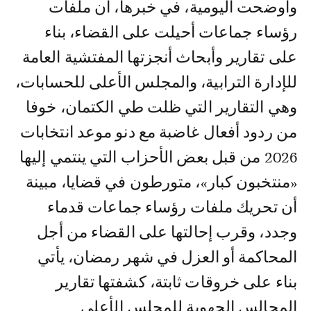
وأوضحت اليومية، في خبرها، أن ملفات
رؤساء جماعات أحيلت على القضاء، بناء
على تقارير وأبحاث أنجزتها المفتشية العامة
للإدارة الترابية، والمجلس الأعلى للحسابات،
وهي التقارير التي ظلت طي الكتمان، خوفا
من ردود أفعال غاضبة مع دنو موعد انتخابات
2026 من قبل بعض الأحزاب التي ينتمي إليها
«منتخبون كبار»، متورطون في قضايا، مبينة
أن تحريك ملفات رؤساء جماعات قدماء
وجدد، وقرب إحالتها على القضاء من أجل
المحاكمة أو العزل في شهر رمضان، يأتي
بناء على خروقات ثابتة، كشفتها تقارير
المجالس الجهوية للمجلس الأعلى