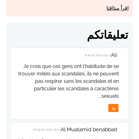
اقرأ ميثاقنا
تعليقاتكم
Ali
2019-09-17 11:42:18
Je crois que ces gens ont l'habitude de se
trouver mêlés aux scandales, ils ne peuvent
pas respirer sans les scandales et en
particulier les scandales à caractères
sexuels...
رد
Al Muatamid benabbad
2019-09-17 06:59:36