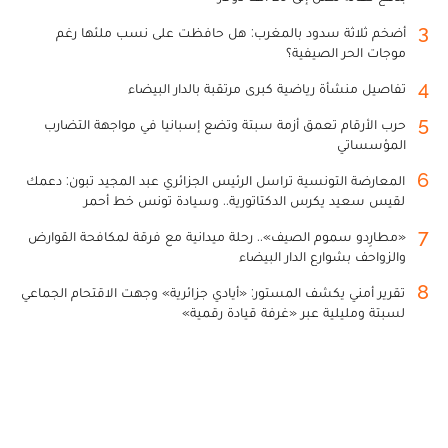
3
أضخم ثلاثة سدود بالمغرب: هل حافظت على نسب ملئها رغم
موجات الحر الصيفية؟
4
تفاصيل منشأة رياضية كبرى مرتقبة بالدار البيضاء
5
حرب الأرقام تعمق أزمة سبتة وتضع إسبانيا في مواجهة التضارب
المؤسساتي
6
المعارضة التونسية تراسل الرئيس الجزائري عبد المجيد تبون: دعمك
لقيس سعيد يكرس الدكتاتورية.. وسيادة تونس خط أحمر
7
«مطارِدو سموم الصيف».. رحلة ميدانية مع فرقة لمكافحة القوارض
والزواحف بشوارع الدار البيضاء
8
تقرير أمني يكشف المستور: «أيادي جزائرية» وجهت الاقتحام الجماعي
لسبتة ومليلية عبر «غرفة قيادة رقمية»