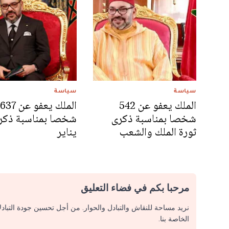
سياسة
سياسة
الملك يعفو عن 542
الملك يعفو عن 637
شخصا بمناسبة ذكرى
ثورة الملك والشعب
يناير
مرحبا بكم في فضاء التعليق
نريد مساحة للنقاش والتبادل والحوار. من أجل تحسين جودة التباد
الخاصة بنا.