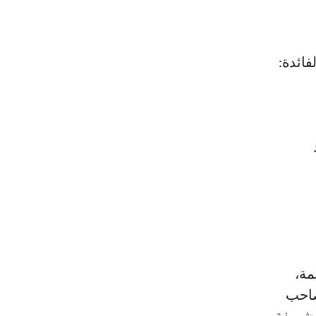
ة لفائدة:
مة،
 صاحب