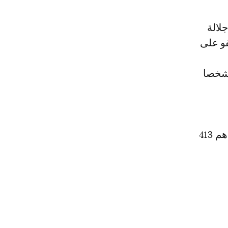
ميلادية تفضل جلالة
فو على
يهم من طرف مختلف محاكم المملكة الشريفة وعددهم 588 شخصا
المستفيدون من العفو الملكي السامي الموجودون في حالة اعتقال وعددهم 413