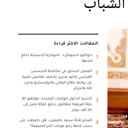
المقالات الأكثر قراءة
«نوكليو ناسيونال».. النيونازية الإسبانية تخلع
1
قناعها
العميل السابق في مكافحة التجسس
2
الفرنسي ماثيو غديري يكشف تفاصيل مثيرة
عن روابط نظام الملالي والبوليساريو وحزب
الله والجزائر
تأشيرة الدخول للولايات المتحدة: مواطنو 30
3
دولة إفريقية مطالبون بدفع كفالة تصل إلى
20 ألف دولار
أضخم ثلاثة سدود بالمغرب: هل حافظت على
4
نسب ملئها رغم موجات الحر الصيفية؟