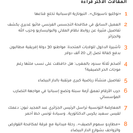
المقالات الأكثر قراءة
1
«نوكليو ناسيونال».. النيونازية الإسبانية تخلع قناعها
2
العميل السابق في مكافحة التجسس الفرنسي ماثيو غديري يكشف
تفاصيل مثيرة عن روابط نظام الملالي والبوليساريو وحزب الله
والجزائر
3
تأشيرة الدخول للولايات المتحدة: مواطنو 30 دولة إفريقية مطالبون
بدفع كفالة تصل إلى 20 ألف دولار
4
أضخم ثلاثة سدود بالمغرب: هل حافظت على نسب ملئها رغم
موجات الحر الصيفية؟
5
تفاصيل منشأة رياضية كبرى مرتقبة بالدار البيضاء
6
حرب الأرقام تعمق أزمة سبتة وتضع إسبانيا في مواجهة التضارب
المؤسساتي
7
المعارضة التونسية تراسل الرئيس الجزائري عبد المجيد تبون: دعمك
لقيس سعيد يكرس الدكتاتورية.. وسيادة تونس خط أحمر
8
«مطارِدو سموم الصيف».. رحلة ميدانية مع فرقة لمكافحة القوارض
والزواحف بشوارع الدار البيضاء