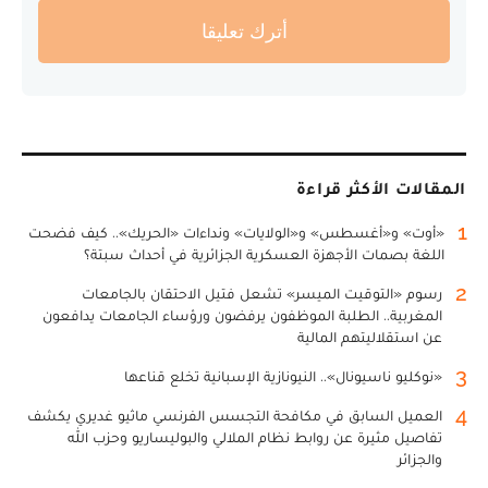
أترك تعليقا
المقالات الأكثر قراءة
1
«أوت» و«أغسطس» و«الولايات» ونداءات «الحريك».. كيف فضحت
اللغة بصمات الأجهزة العسكرية الجزائرية في أحداث سبتة؟
2
رسوم «التوقيت الميسر» تشعل فتيل الاحتقان بالجامعات
المغربية.. الطلبة الموظفون يرفضون ورؤساء الجامعات يدافعون
عن استقلاليتهم المالية
3
«نوكليو ناسيونال».. النيونازية الإسبانية تخلع قناعها
4
العميل السابق في مكافحة التجسس الفرنسي ماثيو غديري يكشف
تفاصيل مثيرة عن روابط نظام الملالي والبوليساريو وحزب الله
والجزائر