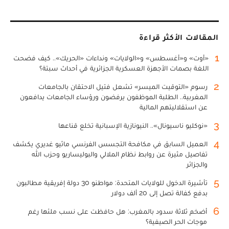
المقالات الأكثر قراءة
1
«أوت» و«أغسطس» و«الولايات» ونداءات «الحريك».. كيف فضحت
اللغة بصمات الأجهزة العسكرية الجزائرية في أحداث سبتة؟
2
رسوم «التوقيت الميسر» تشعل فتيل الاحتقان بالجامعات
المغربية.. الطلبة الموظفون يرفضون ورؤساء الجامعات يدافعون
عن استقلاليتهم المالية
3
«نوكليو ناسيونال».. النيونازية الإسبانية تخلع قناعها
4
العميل السابق في مكافحة التجسس الفرنسي ماثيو غديري يكشف
تفاصيل مثيرة عن روابط نظام الملالي والبوليساريو وحزب الله
والجزائر
5
تأشيرة الدخول للولايات المتحدة: مواطنو 30 دولة إفريقية مطالبون
بدفع كفالة تصل إلى 20 ألف دولار
6
أضخم ثلاثة سدود بالمغرب: هل حافظت على نسب ملئها رغم
موجات الحر الصيفية؟