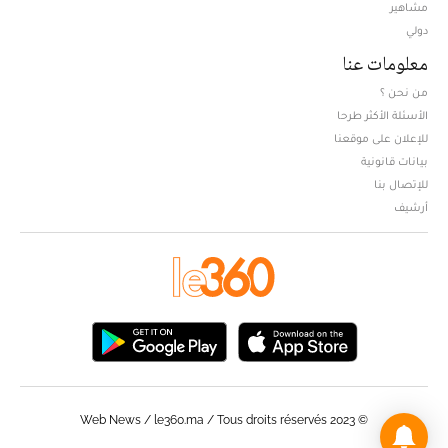
مشاهير
دولي
معلومات عنا
من نحن ؟
الأسئلة الأكثر طرحا
للإعلان على موقعنا
بيانات قانونية
للإتصال بنا
أرشيف
© Web News / le360.ma / Tous droits réservés 2023