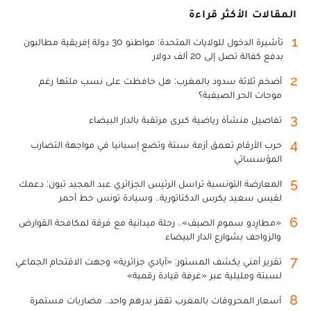
المقالات الأكثر قراءة
1
تأشيرة الدخول للولايات المتحدة: مواطنو 30 دولة إفريقية مطالبون
بدفع كفالة تصل إلى 20 ألف دولار
2
أضخم ثلاثة سدود بالمغرب: هل حافظت على نسب ملئها رغم
موجات الحر الصيفية؟
3
تفاصيل منشأة رياضية كبرى مرتقبة بالدار البيضاء
4
حرب الأرقام تعمق أزمة سبتة وتضع إسبانيا في مواجهة التضارب
المؤسساتي
5
المعارضة التونسية تراسل الرئيس الجزائري عبد المجيد تبون: دعمك
لقيس سعيد يكرس الدكتاتورية.. وسيادة تونس خط أحمر
6
«مطارِدو سموم الصيف».. رحلة ميدانية مع فرقة لمكافحة القوارض
والزواحف بشوارع الدار البيضاء
7
تقرير أمني يكشف المستور: «أيادي جزائرية» وجهت الاقتحام الجماعي
لسبتة ومليلية عبر «غرفة قيادة رقمية»
8
أسعار المحروقات بالمغرب تقفز بدرهم واحد.. مضاربات مستمرة