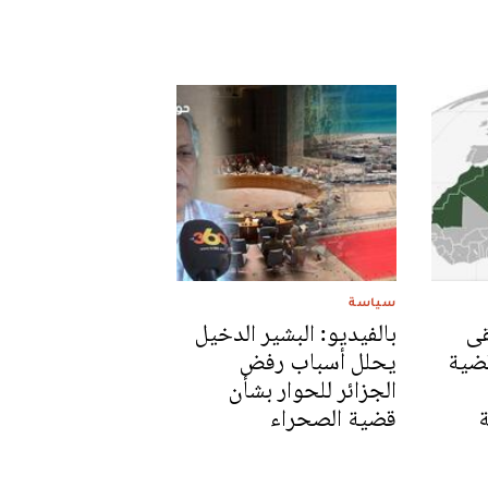
سياسة
قى
بالفيديو: البشير الدخيل
ضية
يحلل أسباب رفض
الجزائر للحوار بشأن
ة
قضية الصحراء