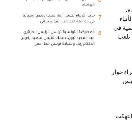
6
البيضاء
حرب الأرقام تعمق أزمة سبتة وتضع إسبانيا
7
نباء
في مواجهة التضارب المؤسساتي
مية في
المعارضة التونسية تراسل الرئيس الجزائري
8
 تلعب
عبد المجيد تبون: دعمك لقيس سعيد يكرس
الدكتاتورية.. وسيادة تونس خط أحمر
اء حوار
ليس
انتهكت