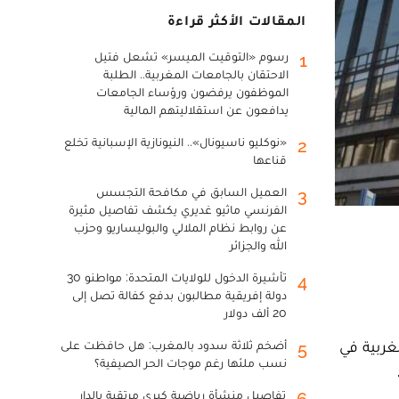
المقالات الأكثر قراءة
رسوم «التوقيت الميسر» تشعل فتيل
1
الاحتقان بالجامعات المغربية.. الطلبة
الموظفون يرفضون ورؤساء الجامعات
يدافعون عن استقلاليتهم المالية
«نوكليو ناسيونال».. النيونازية الإسبانية تخلع
2
قناعها
العميل السابق في مكافحة التجسس
3
الفرنسي ماثيو غديري يكشف تفاصيل مثيرة
عن روابط نظام الملالي والبوليساريو وحزب
الله والجزائر
تأشيرة الدخول للولايات المتحدة: مواطنو 30
4
دولة إفريقية مطالبون بدفع كفالة تصل إلى
20 ألف دولار
غربية في
أضخم ثلاثة سدود بالمغرب: هل حافظت على
5
نسب ملئها رغم موجات الحر الصيفية؟
تفاصيل منشأة رياضية كبرى مرتقبة بالدار