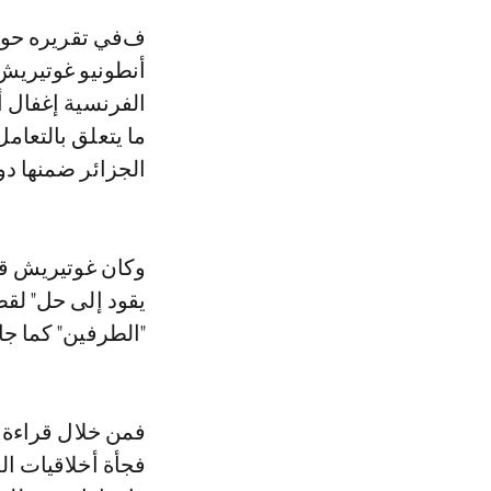
ففي تقريره حول المؤتمر الصحفي الذي عقده الأمين العام للأمم المتحدة،
أنطونيو غوتيريش
الفرنسية إغفال 
ما يتعلق بالتعام
الجزائر ضمنها د
وكان غوتيريش قد
يقود إلى حل" لق
"الطرفين" كما جا
فمن خلال قراءة ق
فجأة أخلاقيات ال