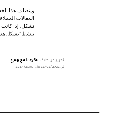
وينضاف هذا الخطأ
المقالات المملا
تشكل، إذا كانت 
تنشط "بشكل هست
تحرير من طرف
Le360 مع و.م.ع
في 22/01/2022 على الساعة 21:45