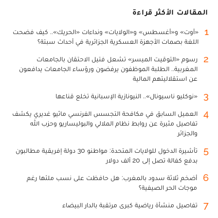
المقالات الأكثر قراءة
1
«أوت» و«أغسطس» و«الولايات» ونداءات «الحريك».. كيف فضحت
اللغة بصمات الأجهزة العسكرية الجزائرية في أحداث سبتة؟
2
رسوم «التوقيت الميسر» تشعل فتيل الاحتقان بالجامعات
المغربية.. الطلبة الموظفون يرفضون ورؤساء الجامعات يدافعون
عن استقلاليتهم المالية
3
«نوكليو ناسيونال».. النيونازية الإسبانية تخلع قناعها
4
العميل السابق في مكافحة التجسس الفرنسي ماثيو غديري يكشف
تفاصيل مثيرة عن روابط نظام الملالي والبوليساريو وحزب الله
والجزائر
5
تأشيرة الدخول للولايات المتحدة: مواطنو 30 دولة إفريقية مطالبون
بدفع كفالة تصل إلى 20 ألف دولار
6
أضخم ثلاثة سدود بالمغرب: هل حافظت على نسب ملئها رغم
موجات الحر الصيفية؟
7
تفاصيل منشأة رياضية كبرى مرتقبة بالدار البيضاء