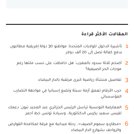
المقالات الأكثر قراءة
1
تأشيرة الدخول للولايات المتحدة: مواطنو 30 دولة إفريقية مطالبون
بدفع كفالة تصل إلى 20 ألف دولار
2
أضخم ثلاثة سدود بالمغرب: هل حافظت على نسب ملئها رغم
موجات الحر الصيفية؟
3
تفاصيل منشأة رياضية كبرى مرتقبة بالدار البيضاء
4
حرب الأرقام تعمق أزمة سبتة وتضع إسبانيا في مواجهة التضارب
المؤسساتي
5
المعارضة التونسية تراسل الرئيس الجزائري عبد المجيد تبون: دعمك
لقيس سعيد يكرس الدكتاتورية.. وسيادة تونس خط أحمر
6
«مطارِدو سموم الصيف».. رحلة ميدانية مع فرقة لمكافحة القوارض
والزواحف بشوارع الدار البيضاء