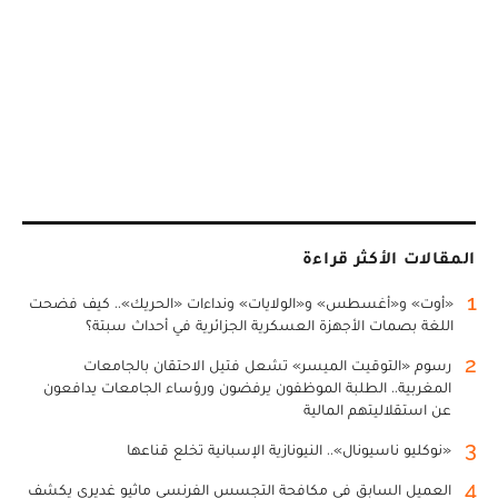
المقالات الأكثر قراءة
1
«أوت» و«أغسطس» و«الولايات» ونداءات «الحريك».. كيف فضحت
اللغة بصمات الأجهزة العسكرية الجزائرية في أحداث سبتة؟
2
رسوم «التوقيت الميسر» تشعل فتيل الاحتقان بالجامعات
المغربية.. الطلبة الموظفون يرفضون ورؤساء الجامعات يدافعون
عن استقلاليتهم المالية
3
«نوكليو ناسيونال».. النيونازية الإسبانية تخلع قناعها
4
العميل السابق في مكافحة التجسس الفرنسي ماثيو غديري يكشف