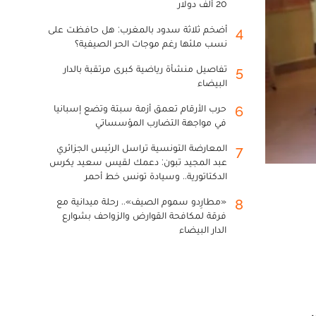
20 ألف دولار
أضخم ثلاثة سدود بالمغرب: هل حافظت على
4
نسب ملئها رغم موجات الحر الصيفية؟
تفاصيل منشأة رياضية كبرى مرتقبة بالدار
5
البيضاء
حرب الأرقام تعمق أزمة سبتة وتضع إسبانيا
6
في مواجهة التضارب المؤسساتي
المعارضة التونسية تراسل الرئيس الجزائري
7
عبد المجيد تبون: دعمك لقيس سعيد يكرس
الدكتاتورية.. وسيادة تونس خط أحمر
«مطارِدو سموم الصيف».. رحلة ميدانية مع
8
فرقة لمكافحة القوارض والزواحف بشوارع
الدار البيضاء