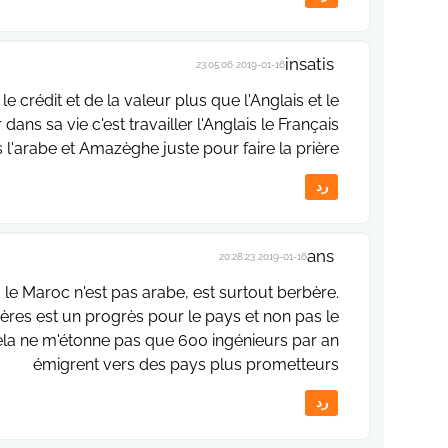
insatis
2019-01-16 23:05:06
e crédit et de la valeur plus que l'Anglais et le
dans sa vie c'est travailler l'Anglais le Français
s l'arabe et Amazèghe juste pour faire la prière
رد
ans
2019-01-16 20:28:23
le Maroc n'est pas arabe, est surtout berbère.
ères est un progrès pour le pays et non pas le
 Cela ne m'étonne pas que 600 ingénieurs par an
émigrent vers des pays plus prometteurs
رد