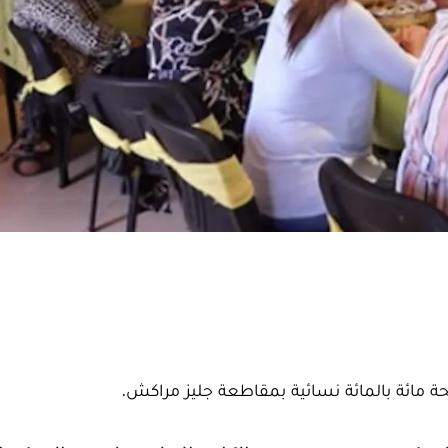
حة مائة بالمائة نسائية بمقاطعة جليز مراكش.