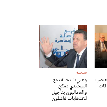
سياسة
Gran - العنصر:
وهبي: التحالف مع
قات
البيجيدي ممكن
والمطالبون بتأجيل
الانتخابات فاشلون