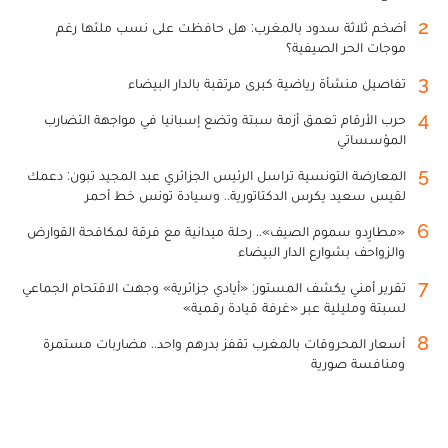
2
أضخم ثلاثة سدود بالمغرب: هل حافظت على نسب ملئها رغم
موجات الحر الصيفية؟
3
تفاصيل منشأة رياضية كبرى مرتقبة بالدار البيضاء
4
حرب الأرقام تعمق أزمة سبتة وتضع إسبانيا في مواجهة التضارب
المؤسساتي
5
المعارضة التونسية تراسل الرئيس الجزائري عبد المجيد تبون: دعمك
لقيس سعيد يكرس الدكتاتورية.. وسيادة تونس خط أحمر
6
«مطارِدو سموم الصيف».. رحلة ميدانية مع فرقة لمكافحة القوارض
والزواحف بشوارع الدار البيضاء
7
تقرير أمني يكشف المستور: «أيادي جزائرية» وجهت الاقتحام الجماعي
لسبتة ومليلية عبر «غرفة قيادة رقمية»
8
أسعار المحروقات بالمغرب تقفز بدرهم واحد.. مضاربات مستمرة
ومنافسة صورية