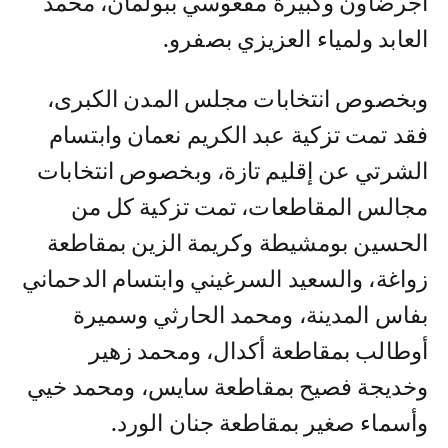
أجرضاون وكبيرة مفعوسي ببولمان، محمد
العابد ولمياء العزيزي بصفرو.
وبخصوص انتخابات مجلس المدن الكبرى،
فقد تمت تزكية عبد الكريم نعمان وابتسام
الشرتي عن إقليم تازة، وبخصوص انتخابات
مجالس المقاطعات، تمت تزكية كل من
الحسين بومشيطة وكريمة الزين بمقاطعة
زواغة، والسعيد السرغيني وابتسام الدحماني
بفاس المدينة، ومحمد الحارثي وسميرة
أوطالب بمقاطعة أكدال، ومحمد زهير
وخديجة فصيح بمقاطعة سايس، ومحمد خيي
وأسماء صغير بمقاطعة جنان الورد.