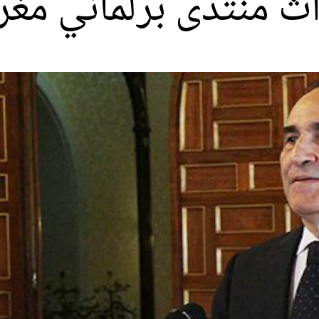
اث منتدى برلماني مغر