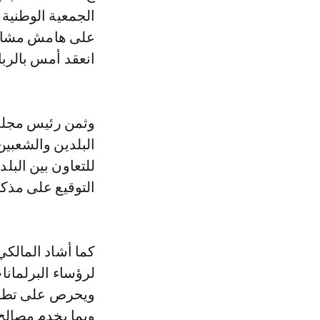
الجمعية الوطنية 
على هامش مشاركة
انعقد أمس بالرب
وثمن رئيس مجلس ا
البلدين والشعبين
للتعاون بين البل
التوقيع على مذكرة
كما أشاد المالكي
لرؤساء البرلمانا
ويحرص على تطوير
وبما يخدم مصال