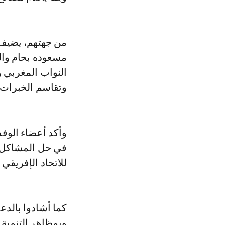
من جهتهم، يضيف ا
مسعوده بحام وال
النواب المغربي و
وتقاسم الخبرات و
وأكد أعضاء الوفد
في حل المشاكل ال
للاتحاد الإفريقي سنة 2017 جاءت لسد 
كما أشادوا بالدع
وبمظاهر التنمية