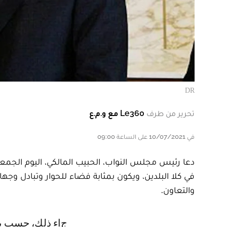
DR
تحرير من طرف
Le360 مع و.م.ع
في 10/07/2021 على الساعة 09:00
دعا رئيس مجلس النواب، الحبيب المالكي، اليوم الجمعة
في كلا البلدين، ويكون بمثابة فضاء للحوار وتبادل وجها
والتعاون.
جاء ذلك، حسب بلاغ لمجلس النواب خلال لقاء للمالكي مع وفد برلماني من