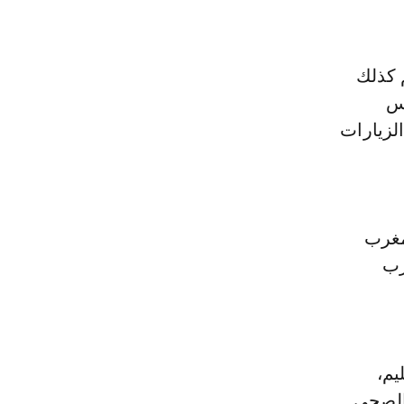
م كذلك
لس
الزيارات
لمغرب
رب
يم،
والصحي