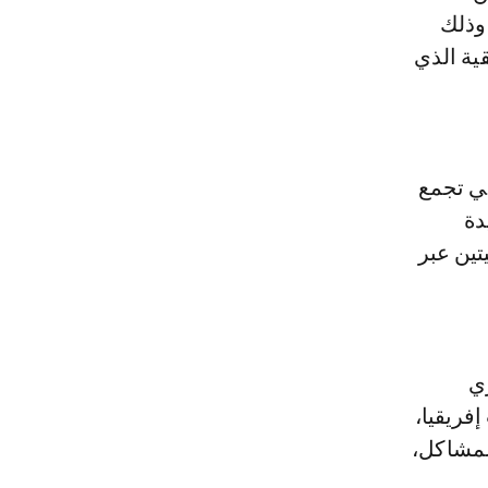
 وذلك
ية الذي
تي تجمع
دة
تين عبر
ري
فريقيا،
لمشاكل،