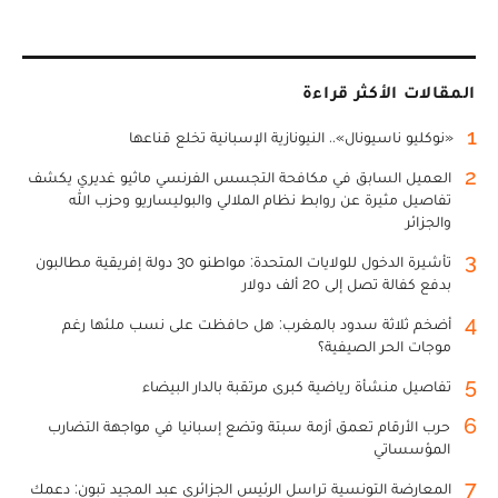
المقالات الأكثر قراءة
1
«نوكليو ناسيونال».. النيونازية الإسبانية تخلع قناعها
2
العميل السابق في مكافحة التجسس الفرنسي ماثيو غديري يكشف
تفاصيل مثيرة عن روابط نظام الملالي والبوليساريو وحزب الله
والجزائر
3
تأشيرة الدخول للولايات المتحدة: مواطنو 30 دولة إفريقية مطالبون
بدفع كفالة تصل إلى 20 ألف دولار
4
أضخم ثلاثة سدود بالمغرب: هل حافظت على نسب ملئها رغم
موجات الحر الصيفية؟
5
تفاصيل منشأة رياضية كبرى مرتقبة بالدار البيضاء
6
حرب الأرقام تعمق أزمة سبتة وتضع إسبانيا في مواجهة التضارب
المؤسساتي
7
المعارضة التونسية تراسل الرئيس الجزائري عبد المجيد تبون: دعمك