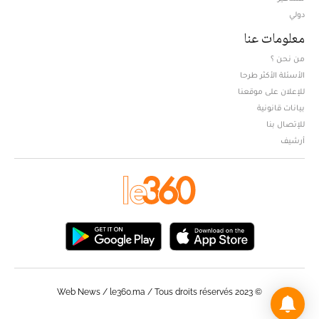
دولي
معلومات عنا
من نحن ؟
الأسئلة الأكثر طرحا
للإعلان على موقعنا
بيانات قانونية
للإتصال بنا
أرشيف
© Web News / le360.ma / Tous droits réservés 2023