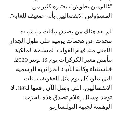
"غالي بن بطوش"، يعتبره كثير من
المسؤولين الانفصاليين بأنه "ضعيف للغاية".
لم يعد هناك من يصدق بيانات مليشيات
تتحدث عن هجمات يومية على طول الجدار
الأمني منذ قيام القوات المسلحة الملكية
بتأمين معبر الكركرات يوم 13 نونبر 2020.
فباستثناء وكالة الأنباء الجزائرية الرسمية
التي تتلو، كل يوم مثل العقوبة، بيانات
الانفصاليين، التي وصل الآن رقمها لـ186، لا
توجد وسائل إعلام تصدق هذه الحرب
الوهمية لجبهة البوليساريو.