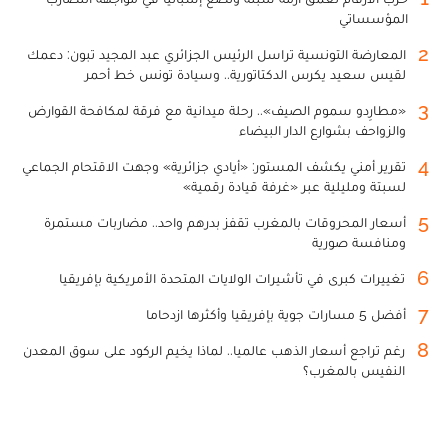
المؤسساتي
2
المعارضة التونسية تراسل الرئيس الجزائري عبد المجيد تبون: دعمك
لقيس سعيد يكرس الدكتاتورية.. وسيادة تونس خط أحمر
3
«مطارِدو سموم الصيف».. رحلة ميدانية مع فرقة لمكافحة القوارض
والزواحف بشوارع الدار البيضاء
4
تقرير أمني يكشف المستور: «أيادي جزائرية» وجهت الاقتحام الجماعي
لسبتة ومليلية عبر «غرفة قيادة رقمية»
5
أسعار المحروقات بالمغرب تقفز بدرهم واحد.. مضاربات مستمرة
ومنافسة صورية
6
تغييرات كبرى في تأشيرات الولايات المتحدة الأمريكية بإفريقيا
7
أفضل 5 مسارات جوية بإفريقيا وأكثرها ازدحاما
8
رغم تراجع أسعار الذهب عالميا.. لماذا يخيم الركود على سوق المعدن
النفيس بالمغرب؟