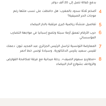
بدفع كفالة تصل إلى 20 ألف دولار
4
أضخم ثلاثة سدود بالمغرب: هل حافظت على نسب ملئها رغم
موجات الحر الصيفية؟
5
تفاصيل منشأة رياضية كبرى مرتقبة بالدار البيضاء
6
حرب الأرقام تعمق أزمة سبتة وتضع إسبانيا في مواجهة التضارب
المؤسساتي
7
المعارضة التونسية تراسل الرئيس الجزائري عبد المجيد تبون: دعمك
لقيس سعيد يكرس الدكتاتورية.. وسيادة تونس خط أحمر
8
«مطارِدو سموم الصيف».. رحلة ميدانية مع فرقة لمكافحة القوارض
والزواحف بشوارع الدار البيضاء