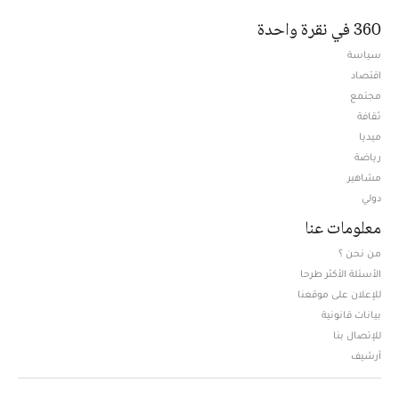
360 في نقرة واحدة
سياسة
اقتصاد
مجتمع
ثقافة
ميديا
Opens in new window
رياضة
مشاهير
دولي
معلومات عنا
من نحن ؟
الأسئلة الأكثر طرحا
للإعلان على موقعنا
بيانات قانونية
للإتصال بنا
أرشيف