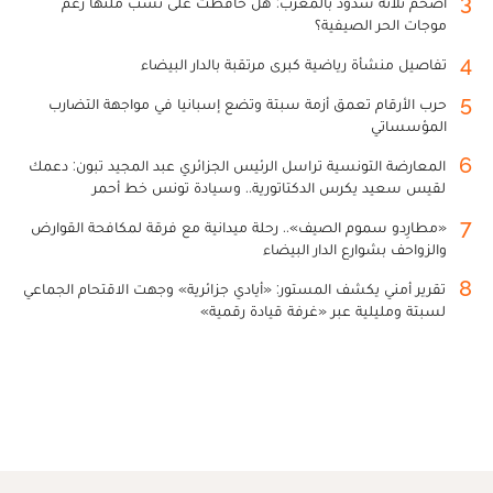
3
أضخم ثلاثة سدود بالمغرب: هل حافظت على نسب ملئها رغم
موجات الحر الصيفية؟
4
تفاصيل منشأة رياضية كبرى مرتقبة بالدار البيضاء
5
حرب الأرقام تعمق أزمة سبتة وتضع إسبانيا في مواجهة التضارب
المؤسساتي
6
المعارضة التونسية تراسل الرئيس الجزائري عبد المجيد تبون: دعمك
لقيس سعيد يكرس الدكتاتورية.. وسيادة تونس خط أحمر
7
«مطارِدو سموم الصيف».. رحلة ميدانية مع فرقة لمكافحة القوارض
والزواحف بشوارع الدار البيضاء
8
تقرير أمني يكشف المستور: «أيادي جزائرية» وجهت الاقتحام الجماعي
لسبتة ومليلية عبر «غرفة قيادة رقمية»