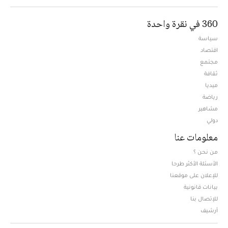
360 في نقرة واحدة
سياسة
اقتصاد
مجتمع
ثقافة
ميديا
Opens in new window
رياضة
مشاهير
دولي
معلومات عنا
من نحن ؟
الأسئلة الأكثر طرحا
للإعلان على موقعنا
بيانات قانونية
للإتصال بنا
أرشيف