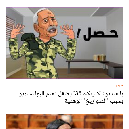
ميديا
بالفيديو: "لابريكاد 36" يعتقل زعيم البوليساريو
بسبب "الصواريخ" الوهمية