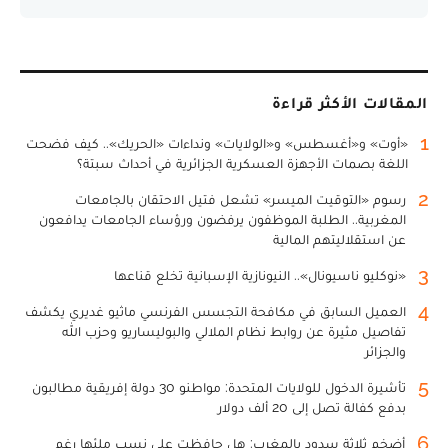
المقالات الأكثر قراءة
1
«أوت» و«أغسطس» و«الولايات» ونداءات «الحريك».. كيف فضحت
اللغة بصمات الأجهزة العسكرية الجزائرية في أحداث سبتة؟
2
رسوم «التوقيت الميسر» تشعل فتيل الاحتقان بالجامعات
المغربية.. الطلبة الموظفون يرفضون ورؤساء الجامعات يدافعون
عن استقلاليتهم المالية
3
«نوكليو ناسيونال».. النيونازية الإسبانية تخلع قناعها
4
العميل السابق في مكافحة التجسس الفرنسي ماثيو غديري يكشف
تفاصيل مثيرة عن روابط نظام الملالي والبوليساريو وحزب الله
والجزائر
5
تأشيرة الدخول للولايات المتحدة: مواطنو 30 دولة إفريقية مطالبون
بدفع كفالة تصل إلى 20 ألف دولار
6
أضخم ثلاثة سدود بالمغرب: هل حافظت على نسب ملئها رغم