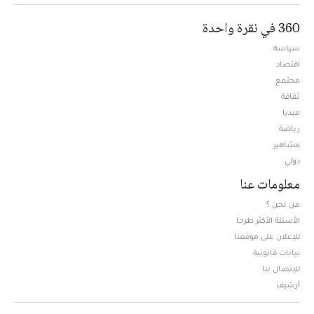
360 في نقرة واحدة
سياسة
اقتصاد
مجتمع
ثقافة
ميديا
Opens in new window
رياضة
مشاهير
دولي
معلومات عنا
من نحن ؟
الأسئلة الأكثر طرحا
للإعلان على موقعنا
بيانات قانونية
للإتصال بنا
أرشيف