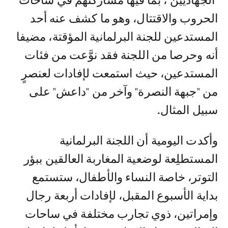
"الجهاديين"، بما فيها مشاركتهم في ساحات
الحروب والاقتتال، وهو ما كشف عنه أحد
المستدعين للجنة البرلمانية المؤقتة، مضيفا
أنه وحرصا من اللجنة فقد نوَّعت من فئات
المستدعين، حيث استمعت لإفادات لعنصرٍ
من "جبهة النصرة" وآخر من "داعش" على
سبيل المثال.
وأكدت اليومية أن اللجنة البرلمانية
المستطلِعة لوضعية المغاربة العالقين ببؤر
التوتر، خاصة النساء والأطفال، ستستمع
بداية الأسبوع المقبل، لإفادات أربعة رجال
وإمراتين، ذوي تجارب مختلفة في ساحات