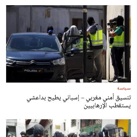
سياسة
تنسيق أمني مغربي – إسباني يطيح بداعشي
يستقطب الإرهابيين