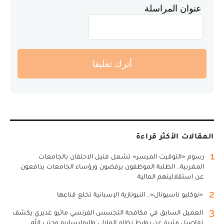
عنوان المراسلة
أترك تعليقا
المقالات الأكثر قراءة
1
رسوم «التوقيت الميسر» تشعل فتيل الاحتقان بالجامعات
المغربية.. الطلبة الموظفون يرفضون ورؤساء الجامعات يدافعون
عن استقلاليتهم المالية
2
«نوكليو ناسيونال».. النيونازية الإسبانية تخلع قناعها
3
العميل السابق في مكافحة التجسس الفرنسي ماثيو غديري يكشف
تفاصيل مثيرة عن روابط نظام الملالي والبوليساريو وحزب الله