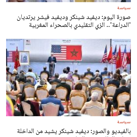
سياسة
صورة اليوم: ديفيد شينكر وديفيد فيشر يرتديان
"الدراعة".. الزي التقليدي بالصحراء المغربية
سياسة
بالفيديو والصور: ديفيد شينكر يشيد من الداخلة