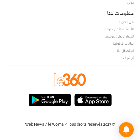
دولي
معلومات عنا
من نحن ؟
الأسئلة الأكثر طرحا
للإعلان على موقعنا
بيانات قانونية
للإتصال بنا
أرشيف
© Web News / le360.ma / Tous droits réservés 2023