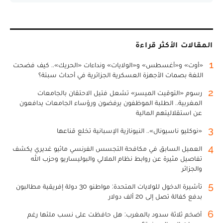
المقالات الأكثر قراءة
1
«أوت» و«أغسطس» و«الولايات» ونداءات «الحريك».. كيف فضحت
اللغة بصمات الأجهزة العسكرية الجزائرية في أحداث سبتة؟
2
رسوم «التوقيت الميسر» تشعل فتيل الاحتقان بالجامعات
المغربية.. الطلبة الموظفون يرفضون ورؤساء الجامعات يدافعون
عن استقلاليتهم المالية
3
«نوكليو ناسيونال».. النيونازية الإسبانية تخلع قناعها
4
العميل السابق في مكافحة التجسس الفرنسي ماثيو غديري يكشف
تفاصيل مثيرة عن روابط نظام الملالي والبوليساريو وحزب الله
والجزائر
5
تأشيرة الدخول للولايات المتحدة: مواطنو 30 دولة إفريقية مطالبون
بدفع كفالة تصل إلى 20 ألف دولار
6
أضخم ثلاثة سدود بالمغرب: هل حافظت على نسب ملئها رغم