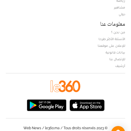
رياضة
مشاهير
دولي
معلومات عنا
من نحن ؟
الأسئلة الأكثر طرحا
للإعلان على موقعنا
بيانات قانونية
للإتصال بنا
أرشيف
© Web News / le360.ma / Tous droits réservés 2023