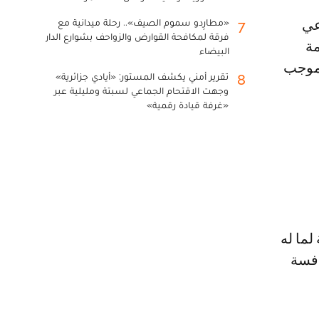
«مطارِدو سموم الصيف».. رحلة ميدانية مع
7
فرقة لمكافحة القوارض والزواحف بشوارع الدار
ة
البيضاء
بموجب
تقرير أمني يكشف المستور: «أيادي جزائرية»
8
وجهت الاقتحام الجماعي لسبتة ومليلية عبر
«غرفة قيادة رقمية»
لما له
افسة