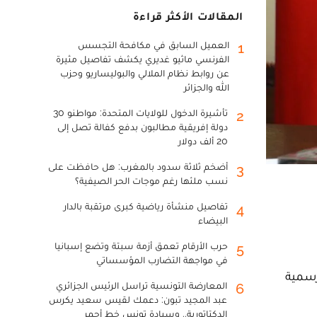
المقالات الأكثر قراءة
العميل السابق في مكافحة التجسس
1
الفرنسي ماثيو غديري يكشف تفاصيل مثيرة
عن روابط نظام الملالي والبوليساريو وحزب
الله والجزائر
تأشيرة الدخول للولايات المتحدة: مواطنو 30
2
دولة إفريقية مطالبون بدفع كفالة تصل إلى
20 ألف دولار
أضخم ثلاثة سدود بالمغرب: هل حافظت على
3
نسب ملئها رغم موجات الحر الصيفية؟
تفاصيل منشأة رياضية كبرى مرتقبة بالدار
4
البيضاء
حرب الأرقام تعمق أزمة سبتة وتضع إسبانيا
5
في مواجهة التضارب المؤسساتي
رسمية
المعارضة التونسية تراسل الرئيس الجزائري
6
عبد المجيد تبون: دعمك لقيس سعيد يكرس
الدكتاتورية.. وسيادة تونس خط أحمر