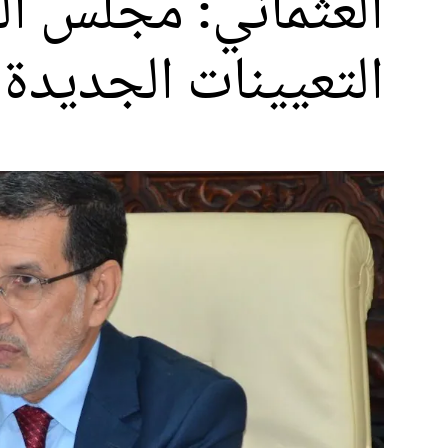
العثماني: مجلس ال
التعيينات الجديدة