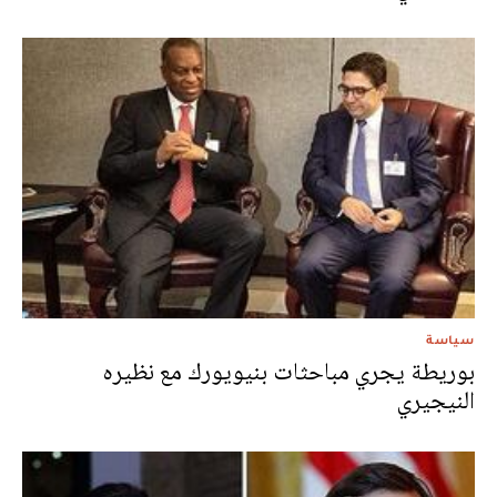
سياسة
بوريطة يجري مباحثات بنيويورك مع نظيره
النيجيري