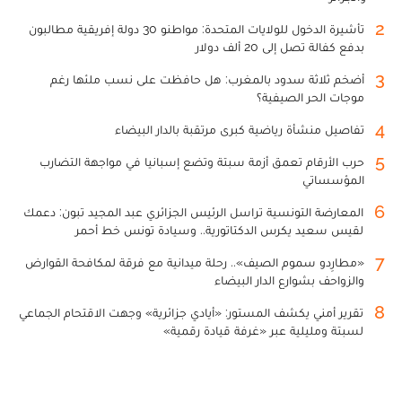
2
تأشيرة الدخول للولايات المتحدة: مواطنو 30 دولة إفريقية مطالبون
بدفع كفالة تصل إلى 20 ألف دولار
3
أضخم ثلاثة سدود بالمغرب: هل حافظت على نسب ملئها رغم
موجات الحر الصيفية؟
4
تفاصيل منشأة رياضية كبرى مرتقبة بالدار البيضاء
5
حرب الأرقام تعمق أزمة سبتة وتضع إسبانيا في مواجهة التضارب
المؤسساتي
6
المعارضة التونسية تراسل الرئيس الجزائري عبد المجيد تبون: دعمك
لقيس سعيد يكرس الدكتاتورية.. وسيادة تونس خط أحمر
7
«مطارِدو سموم الصيف».. رحلة ميدانية مع فرقة لمكافحة القوارض
والزواحف بشوارع الدار البيضاء
8
تقرير أمني يكشف المستور: «أيادي جزائرية» وجهت الاقتحام الجماعي
لسبتة ومليلية عبر «غرفة قيادة رقمية»