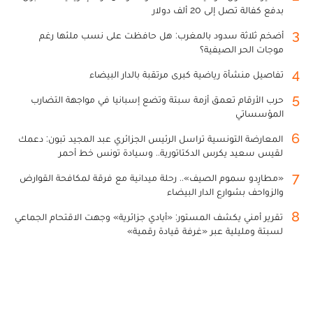
بدفع كفالة تصل إلى 20 ألف دولار
3
أضخم ثلاثة سدود بالمغرب: هل حافظت على نسب ملئها رغم
موجات الحر الصيفية؟
4
تفاصيل منشأة رياضية كبرى مرتقبة بالدار البيضاء
5
حرب الأرقام تعمق أزمة سبتة وتضع إسبانيا في مواجهة التضارب
المؤسساتي
6
المعارضة التونسية تراسل الرئيس الجزائري عبد المجيد تبون: دعمك
لقيس سعيد يكرس الدكتاتورية.. وسيادة تونس خط أحمر
7
«مطارِدو سموم الصيف».. رحلة ميدانية مع فرقة لمكافحة القوارض
والزواحف بشوارع الدار البيضاء
8
تقرير أمني يكشف المستور: «أيادي جزائرية» وجهت الاقتحام الجماعي
لسبتة ومليلية عبر «غرفة قيادة رقمية»