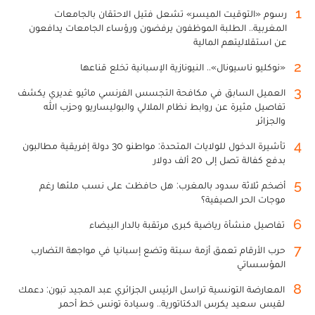
1
رسوم «التوقيت الميسر» تشعل فتيل الاحتقان بالجامعات
المغربية.. الطلبة الموظفون يرفضون ورؤساء الجامعات يدافعون
عن استقلاليتهم المالية
2
«نوكليو ناسيونال».. النيونازية الإسبانية تخلع قناعها
3
العميل السابق في مكافحة التجسس الفرنسي ماثيو غديري يكشف
تفاصيل مثيرة عن روابط نظام الملالي والبوليساريو وحزب الله
والجزائر
4
تأشيرة الدخول للولايات المتحدة: مواطنو 30 دولة إفريقية مطالبون
بدفع كفالة تصل إلى 20 ألف دولار
5
أضخم ثلاثة سدود بالمغرب: هل حافظت على نسب ملئها رغم
موجات الحر الصيفية؟
6
تفاصيل منشأة رياضية كبرى مرتقبة بالدار البيضاء
7
حرب الأرقام تعمق أزمة سبتة وتضع إسبانيا في مواجهة التضارب
المؤسساتي
8
المعارضة التونسية تراسل الرئيس الجزائري عبد المجيد تبون: دعمك
لقيس سعيد يكرس الدكتاتورية.. وسيادة تونس خط أحمر