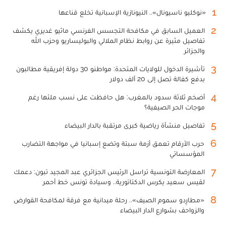
1
«نوكليو ناسيونال».. النيونازية الإسبانية تخلع قناعها
2
العميل السابق في مكافحة التجسس الفرنسي ماثيو غديري يكشف
تفاصيل مثيرة عن روابط نظام الملالي والبوليساريو وحزب الله
والجزائر
3
تأشيرة الدخول للولايات المتحدة: مواطنو 30 دولة إفريقية مطالبون
بدفع كفالة تصل إلى 20 ألف دولار
4
أضخم ثلاثة سدود بالمغرب: هل حافظت على نسب ملئها رغم
موجات الحر الصيفية؟
5
تفاصيل منشأة رياضية كبرى مرتقبة بالدار البيضاء
6
حرب الأرقام تعمق أزمة سبتة وتضع إسبانيا في مواجهة التضارب
المؤسساتي
7
المعارضة التونسية تراسل الرئيس الجزائري عبد المجيد تبون: دعمك
لقيس سعيد يكرس الدكتاتورية.. وسيادة تونس خط أحمر
8
«مطارِدو سموم الصيف».. رحلة ميدانية مع فرقة لمكافحة القوارض
والزواحف بشوارع الدار البيضاء