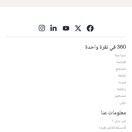
ns in new window
360 في نقرة واحدة
سياسة
اقتصاد
مجتمع
ثقافة
ميديا
Opens in new window
رياضة
مشاهير
دولي
معلومات عنا
من نحن ؟
الأسئلة الأكثر طرحا