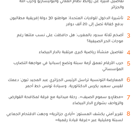
تفاصيل مثيرة عن روابط نظام الملالي والبوليساريو وحزب الله
والجزائر
2
تأشيرة الدخول للولايات المتحدة: مواطنو 30 دولة إفريقية مطالبون
بدفع كفالة تصل إلى 20 ألف دولار
3
أضخم ثلاثة سدود بالمغرب: هل حافظت على نسب ملئها رغم
موجات الحر الصيفية؟
4
تفاصيل منشأة رياضية كبرى مرتقبة بالدار البيضاء
5
حرب الأرقام تعمق أزمة سبتة وتضع إسبانيا في مواجهة التضارب
المؤسساتي
6
المعارضة التونسية تراسل الرئيس الجزائري عبد المجيد تبون: دعمك
لقيس سعيد يكرس الدكتاتورية.. وسيادة تونس خط أحمر
7
«مطارِدو سموم الصيف».. رحلة ميدانية مع فرقة لمكافحة القوارض
والزواحف بشوارع الدار البيضاء
8
تقرير أمني يكشف المستور: «أيادي جزائرية» وجهت الاقتحام الجماعي
لسبتة ومليلية عبر «غرفة قيادة رقمية»