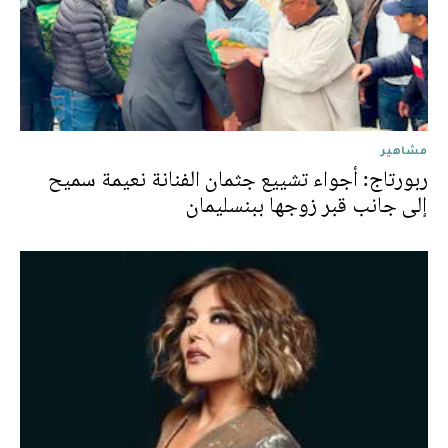
مشاهير
ربورتاج: أجواء تشييع جثمان الفنانة نعيمة سميح
إلى جانب قبر زوجها ببنسليمان