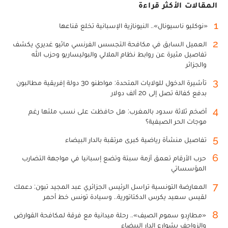
المقالات الأكثر قراءة
1
«نوكليو ناسيونال».. النيونازية الإسبانية تخلع قناعها
2
العميل السابق في مكافحة التجسس الفرنسي ماثيو غديري يكشف
تفاصيل مثيرة عن روابط نظام الملالي والبوليساريو وحزب الله
والجزائر
3
تأشيرة الدخول للولايات المتحدة: مواطنو 30 دولة إفريقية مطالبون
بدفع كفالة تصل إلى 20 ألف دولار
4
أضخم ثلاثة سدود بالمغرب: هل حافظت على نسب ملئها رغم
موجات الحر الصيفية؟
5
تفاصيل منشأة رياضية كبرى مرتقبة بالدار البيضاء
6
حرب الأرقام تعمق أزمة سبتة وتضع إسبانيا في مواجهة التضارب
المؤسساتي
7
المعارضة التونسية تراسل الرئيس الجزائري عبد المجيد تبون: دعمك
لقيس سعيد يكرس الدكتاتورية.. وسيادة تونس خط أحمر
8
«مطارِدو سموم الصيف».. رحلة ميدانية مع فرقة لمكافحة القوارض
والزواحف بشوارع الدار البيضاء