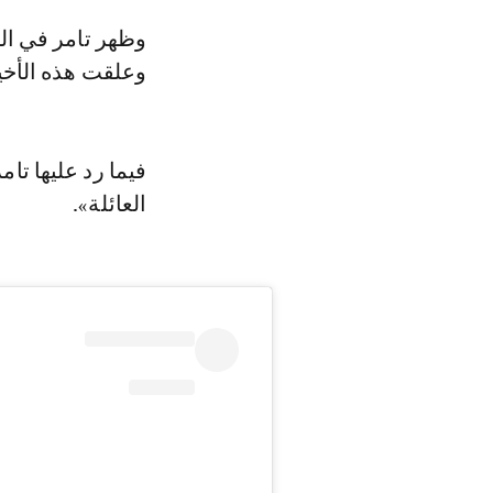
وظهر تامر في الصورة وهو يحتضن أبناءه الثلاثة، تاليا، وأمايا وآدم، ومعهما بسمة،
وعلقت هذه الأخي
فيما رد عليها تام
العائلة».