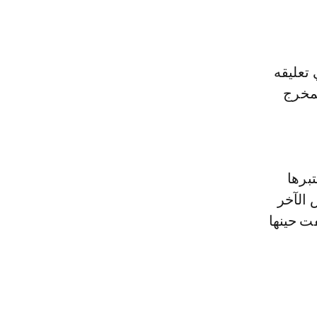
تعليقه
لمخرج
برها
 الآخر
ت حينها