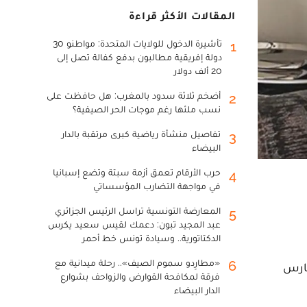
المقالات الأكثر قراءة
تأشيرة الدخول للولايات المتحدة: مواطنو 30
1
دولة إفريقية مطالبون بدفع كفالة تصل إلى
20 ألف دولار
أضخم ثلاثة سدود بالمغرب: هل حافظت على
2
نسب ملئها رغم موجات الحر الصيفية؟
تفاصيل منشأة رياضية كبرى مرتقبة بالدار
3
البيضاء
حرب الأرقام تعمق أزمة سبتة وتضع إسبانيا
4
في مواجهة التضارب المؤسساتي
المعارضة التونسية تراسل الرئيس الجزائري
5
عبد المجيد تبون: دعمك لقيس سعيد يكرس
الدكتاتورية.. وسيادة تونس خط أحمر
«مطارِدو سموم الصيف».. رحلة ميدانية مع
6
يقضي اليوم الأول من شهر رمضان، مع أسرته الصغيرة، حيث نشر يوم الاثنين 11 مارس
فرقة لمكافحة القوارض والزواحف بشوارع
الدار البيضاء