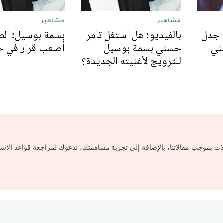
مشاهير
مشاهير
 جدل
بالفيديو: هل استغل تامر
بسمة بوسيل: الط
ني
حسني بسمة بوسيل
أصعب قرار في ح
للترويج لأغنيته الجديدة؟
لات بموجب مقالاتنا، بالإضافة إلى تجربة مساهمتك، ندعوك لمراجعة قواعد الاس