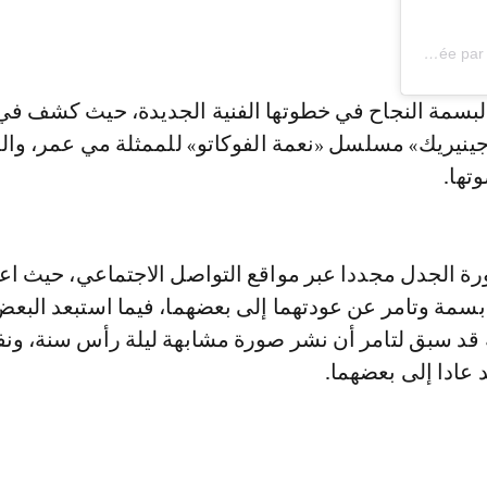
Une publication partagée par Bassma Boussil (@bassmaboussel)
 لبسمة النجاح في خطوتها الفنية الجديدة، حيث كشف في 
ينيريك» مسلسل «نعمة الفوكاتو» للممثلة مي عمر، وا
تها.
رة الجدل مجددا عبر مواقع التواصل الاجتماعي، حيث اعت
بسمة وتامر عن عودتهما إلى بعضهما، فيما استبعد البعض
ه قد سبق لتامر أن نشر صورة مشابهة ليلة رأس سنة، ونف
 عادا إلى بعضهما.