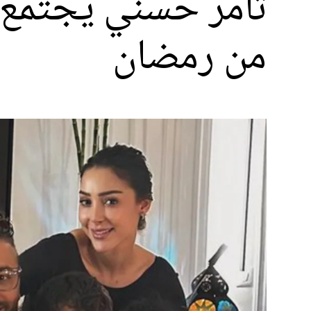
تامر حسني يجتمع م
من رمضان