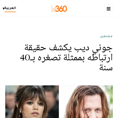
العربية
▾
مشاهير
جوني ديب يكشف حقيقة
ارتباطه بممثلة تصغره بـ40
سنة