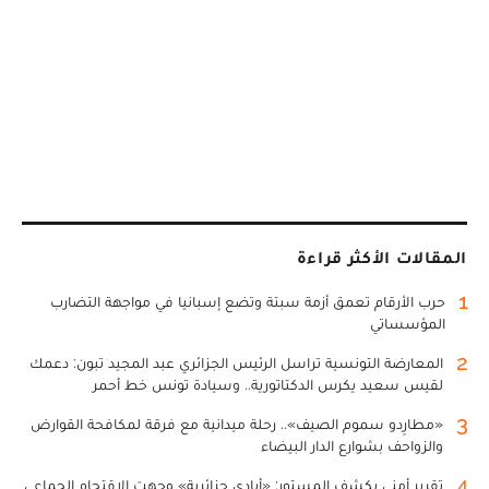
المقالات الأكثر قراءة
1
حرب الأرقام تعمق أزمة سبتة وتضع إسبانيا في مواجهة التضارب
المؤسساتي
2
المعارضة التونسية تراسل الرئيس الجزائري عبد المجيد تبون: دعمك
لقيس سعيد يكرس الدكتاتورية.. وسيادة تونس خط أحمر
3
«مطارِدو سموم الصيف».. رحلة ميدانية مع فرقة لمكافحة القوارض
والزواحف بشوارع الدار البيضاء
4
تقرير أمني يكشف المستور: «أيادي جزائرية» وجهت الاقتحام الجماعي