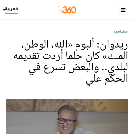
العربية
▾
مشاهير
ريدوان: ألبوم «الله، الوطن،
الملك» كان حلما أردت تقديمه
لبلدي.. والبعض تسرع في
الحكم علي