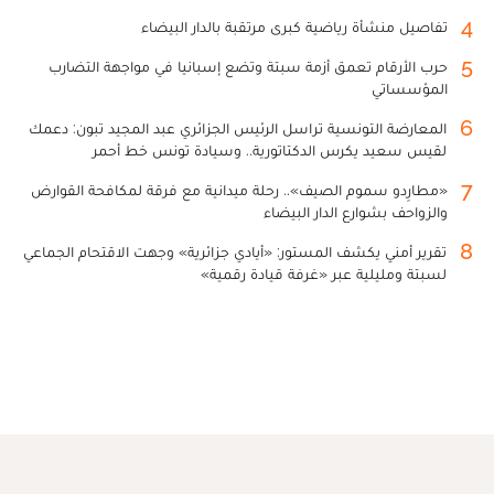
4
تفاصيل منشأة رياضية كبرى مرتقبة بالدار البيضاء
5
حرب الأرقام تعمق أزمة سبتة وتضع إسبانيا في مواجهة التضارب
المؤسساتي
6
المعارضة التونسية تراسل الرئيس الجزائري عبد المجيد تبون: دعمك
لقيس سعيد يكرس الدكتاتورية.. وسيادة تونس خط أحمر
7
«مطارِدو سموم الصيف».. رحلة ميدانية مع فرقة لمكافحة القوارض
والزواحف بشوارع الدار البيضاء
8
تقرير أمني يكشف المستور: «أيادي جزائرية» وجهت الاقتحام الجماعي
لسبتة ومليلية عبر «غرفة قيادة رقمية»