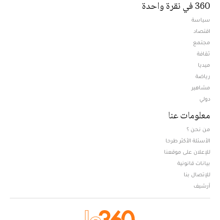
360 في نقرة واحدة
سياسة
اقتصاد
مجتمع
ثقافة
ميديا
Opens in new window
رياضة
مشاهير
دولي
معلومات عنا
من نحن ؟
الأسئلة الأكثر طرحا
للإعلان على موقعنا
بيانات قانونية
للإتصال بنا
أرشيف