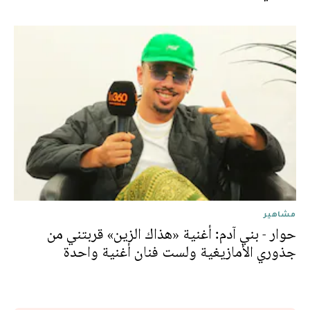
مشاهير
حوار - بني آدم: أغنية «هذاك الزين» قربتني من
جذوري الأمازيغية ولست فنان أغنية واحدة