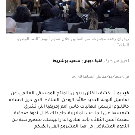
ريدوان رفقة مجموعة من الفنانين خلال تقديم ألبوم "الله، الوطن،
الملك"
تحرير من طرف
غنية دجبار
و
سعيد بوشريط
في 24/12/2025 على الساعة 09:56
فيديو
كشف الفنان ريدوان، المنتج الموسيقي العالمي، عن
تفاصيل ألبومه الجديد «الله، الوطن، الملك»، الذي جرى اعتماده
كالألبوم الرسمي لنهائيات كأس أمم إفريقيا التي تشرق
شمسها على الملاعب المغربية. جاء ذلك خلال ندوة صحفية
عقدت أمس الثلاثاء بأحد فنادق الدار البيضاء، بحضور نخبة من
النجوم المشاركين في هذا المشروع الفني الضخم.