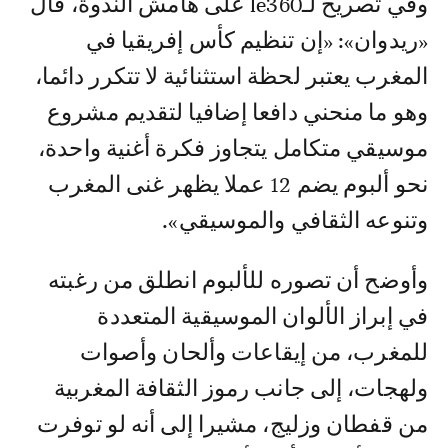
وفي تصريح لـle360 على هامش الندوة، قال
«ريدوان»: «إن تنظيم كأس إفريقيا في
المغرب يعتبر لحظة استثنائية لا تتكرر دائما،
وهو ما منحني دافعا إضافيا لتقديم مشروع
موسيقي متكامل يتجاوز فكرة أغنية واحدة،
نحو ألبوم يضم 12 عملا يظهر غنى المغرب
وتنوعه الثقافي والموسيقي».
وأوضح أن تصوره للألبوم انطلق من رغبته
في إبراز الألوان الموسيقية المتعددة
للمغرب، من إيقاعات وألحان وأصوات
ولهجات، إلى جانب رموز الثقافة المغربية
من قفطان وزليج، مشيرا إلى أنه لو توفرت