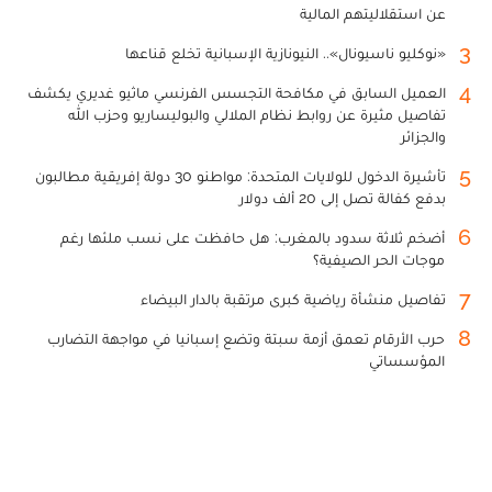
عن استقلاليتهم المالية
3
«نوكليو ناسيونال».. النيونازية الإسبانية تخلع قناعها
4
العميل السابق في مكافحة التجسس الفرنسي ماثيو غديري يكشف
تفاصيل مثيرة عن روابط نظام الملالي والبوليساريو وحزب الله
والجزائر
5
تأشيرة الدخول للولايات المتحدة: مواطنو 30 دولة إفريقية مطالبون
بدفع كفالة تصل إلى 20 ألف دولار
6
أضخم ثلاثة سدود بالمغرب: هل حافظت على نسب ملئها رغم
موجات الحر الصيفية؟
7
تفاصيل منشأة رياضية كبرى مرتقبة بالدار البيضاء
8
حرب الأرقام تعمق أزمة سبتة وتضع إسبانيا في مواجهة التضارب
المؤسساتي