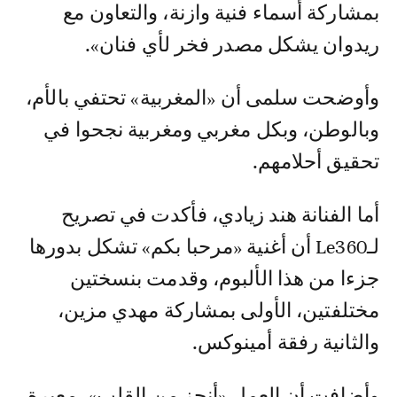
بمشاركة أسماء فنية وازنة، والتعاون مع
ريدوان يشكل مصدر فخر لأي فنان».
وأوضحت سلمى أن «المغربية» تحتفي بالأم،
وبالوطن، وبكل مغربي ومغربية نجحوا في
تحقيق أحلامهم.
أما الفنانة هند زيادي، فأكدت في تصريح
لـLe360 أن أغنية «مرحبا بكم» تشكل بدورها
جزءا من هذا الألبوم، وقدمت بنسختين
مختلفتين، الأولى بمشاركة مهدي مزين،
والثانية رفقة أمينوكس.
وأضافت أن العمل «أنجز من القلب»، معبرة