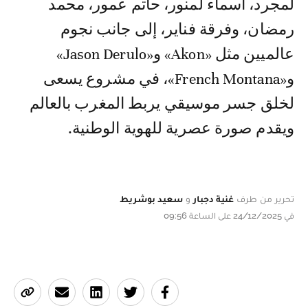
لمجرد، أسماء لمنور، حاتم عمور، محمد
رمضان، وفرقة فناير، إلى جانب نجوم
عالميين مثل «Akon» و«Jason Derulo»
و«French Montana»، في مشروع يسعى
لخلق جسر موسيقي يربط المغرب بالعالم
ويقدم صورة عصرية للهوية الوطنية.
تحرير من طرف
غنية دجبار
و
سعيد بوشريط
في 24/12/2025 على الساعة 09:56