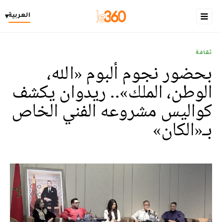
العربية
▾
ثقافة
بحضور نجوم ألبوم «الله،
الوطن، الملك».. ريدوان يكشف
كواليس مشروعه الفني الخاص
بـ«الكان»