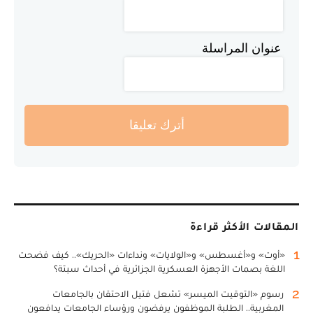
عنوان المراسلة
أترك تعليقا
المقالات الأكثر قراءة
1
«أوت» و«أغسطس» و«الولايات» ونداءات «الحريك».. كيف فضحت
اللغة بصمات الأجهزة العسكرية الجزائرية في أحداث سبتة؟
2
رسوم «التوقيت الميسر» تشعل فتيل الاحتقان بالجامعات
المغربية.. الطلبة الموظفون يرفضون ورؤساء الجامعات يدافعون