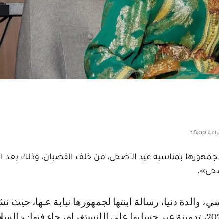
لجمهورها بمناسبة عيد الأضحى، من خلف القضبان، وذلك بعد ان
ضحى».
الاثنين 17 يونيو 2024، تدوينة عبر حسابها على الإنستغرام، جاء فيها: « السل