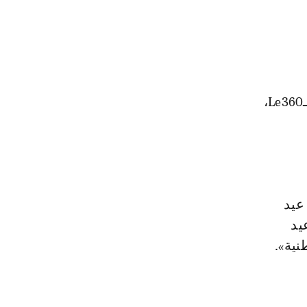
يذكر أن محمد الحنصالي، محامي دنيا بطمة، قد كشف في تصريح سابق لـLe360،
عيد
يد
نية».