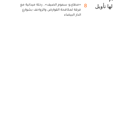
«مطارِدو سموم الصيف».. رحلة ميدانية مع
8
ها تأويل
فرقة لمكافحة القوارض والزواحف بشوارع
الدار البيضاء