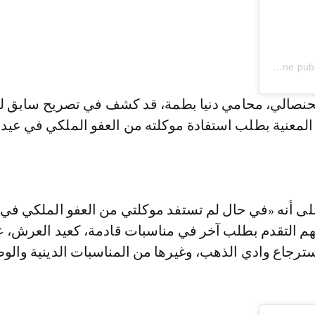
Une publication partagée par Btissam Batma | ابتسام بطمة (@btissambatmaofficial)
المعنية بطلب استفادة موكلته من العفو الملكي في عيد
لى أنه «في حال لم تستفد موكلتي من العفو الملكي في 
هم التقدم بطلب آخر في مناسبات قادمة، كعيد العرش، ع
رجاع وادي الذهب، وغيرها من المناسبات الدينية والوط