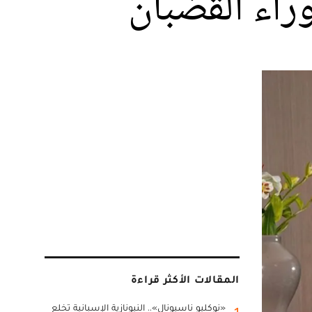
راء القضبان
المقالات الأكثر قراءة
«نوكليو ناسيونال».. النيونازية الإسبانية تخلع
1