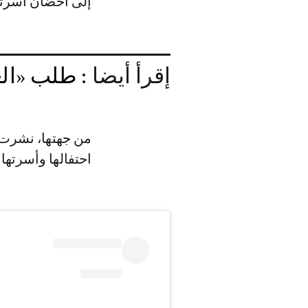
إلى أحضان أسرته
إقرأ أيضا :
طلب «العف
من جهتها، نشرت 
احتفالها وأسرتها 