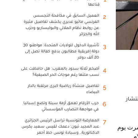
قناعها
العميل السابق في مكافحة التجسس
2
الفرنسي ماثيو غديري يكشف تفاصيل مثيرة
عن روابط نظام الملالي والبوليساريو وحزب
الله والجزائر
تأشيرة الدخول للولايات المتحدة: مواطنو 30
3
دولة إفريقية مطالبون بدفع كفالة تصل إلى
20 ألف دولار
أضخم ثلاثة سدود بالمغرب: هل حافظت على
4
نسب ملئها رغم موجات الحر الصيفية؟
تفاصيل منشأة رياضية كبرى مرتقبة بالدار
5
البيضاء
تشار
حرب الأرقام تعمق أزمة سبتة وتضع إسبانيا
6
في مواجهة التضارب المؤسساتي
المعارضة التونسية تراسل الرئيس الجزائري
7
عبد المجيد تبون: دعمك لقيس سعيد يكرس
الدكتاتورية.. وسيادة تونس خط أحمر
ام