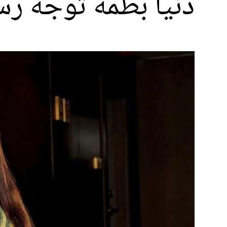
دنيا بطمة توجه رس