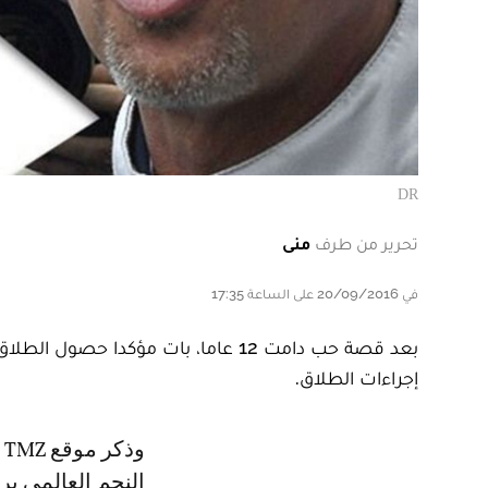
DR
تحرير من طرف
منى
في 20/09/2016 على الساعة 17:35
بعد قصة حب دامت 12 عاما، بات مؤكدا 
إجراءات الطلاق.
وذكر موقع TMZ أن النجمة العالمية انجلينا جولي قامت بتوقيع أوراق طلاقها من
النجم العالمي برا