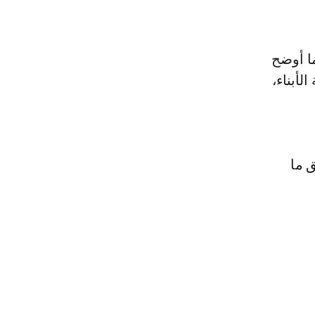
ا أوضح
لأبناء،
 ما