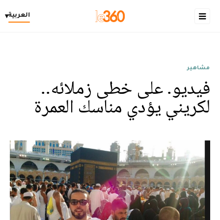
العربية
▾
مشاهير
فيديو. على خطى زملائه..
لکريني يؤدي مناسك العمرة