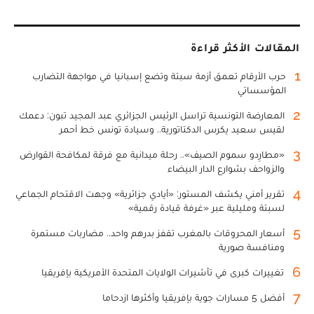
المقالات الأكثر قراءة
1
حرب الأرقام تعمق أزمة سبتة وتضع إسبانيا في مواجهة التضارب
المؤسساتي
2
المعارضة التونسية تراسل الرئيس الجزائري عبد المجيد تبون: دعمك
لقيس سعيد يكرس الدكتاتورية.. وسيادة تونس خط أحمر
3
«مطارِدو سموم الصيف».. رحلة ميدانية مع فرقة لمكافحة القوارض
والزواحف بشوارع الدار البيضاء
4
تقرير أمني يكشف المستور: «أيادي جزائرية» وجهت الاقتحام الجماعي
لسبتة ومليلية عبر «غرفة قيادة رقمية»
5
أسعار المحروقات بالمغرب تقفز بدرهم واحد.. مضاربات مستمرة
ومنافسة صورية
6
تغييرات كبرى في تأشيرات الولايات المتحدة الأمريكية بإفريقيا
7
أفضل 5 مسارات جوية بإفريقيا وأكثرها ازدحاما