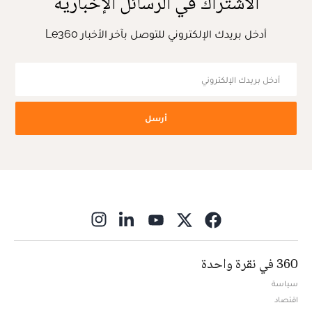
الاشتراك في الرسائل الإخبارية
أدخل بريدك الإلكتروني للتوصل بآخر الأخبار Le360
أرسل
ns in new window
360 في نقرة واحدة
سياسة
اقتصاد