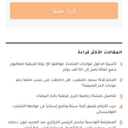
أترك تعليقا
المقالات الأكثر قراءة
1
تأشيرة الدخول للولايات المتحدة: مواطنو 30 دولة إفريقية مطالبون
بدفع كفالة تصل إلى 20 ألف دولار
2
أضخم ثلاثة سدود بالمغرب: هل حافظت على نسب ملئها رغم
موجات الحر الصيفية؟
3
تفاصيل منشأة رياضية كبرى مرتقبة بالدار البيضاء
4
حرب الأرقام تعمق أزمة سبتة وتضع إسبانيا في مواجهة التضارب
المؤسساتي
5
المعارضة التونسية تراسل الرئيس الجزائري عبد المجيد تبون: دعمك
لقيس سعيد يكرس الدكتاتورية.. وسيادة تونس خط أحمر