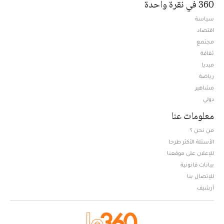
360 في نقرة واحدة
سياسة
اقتصاد
مجتمع
ثقافة
ميديا
Opens in new window
رياضة
مشاهير
دولي
معلومات عنا
من نحن ؟
الأسئلة الأكثر طرحا
للإعلان على موقعنا
بيانات قانونية
للإتصال بنا
أرشيف