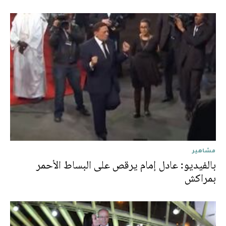
مشاهير
بالفيديو: عادل إمام يرقص على البساط الأحمر
بمراكش