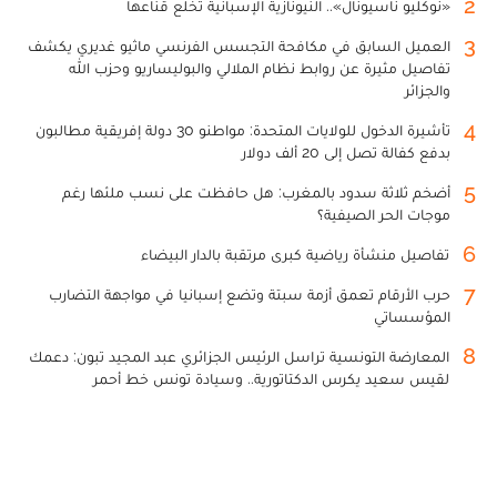
2
«نوكليو ناسيونال».. النيونازية الإسبانية تخلع قناعها
3
العميل السابق في مكافحة التجسس الفرنسي ماثيو غديري يكشف
تفاصيل مثيرة عن روابط نظام الملالي والبوليساريو وحزب الله
والجزائر
4
تأشيرة الدخول للولايات المتحدة: مواطنو 30 دولة إفريقية مطالبون
بدفع كفالة تصل إلى 20 ألف دولار
5
أضخم ثلاثة سدود بالمغرب: هل حافظت على نسب ملئها رغم
موجات الحر الصيفية؟
6
تفاصيل منشأة رياضية كبرى مرتقبة بالدار البيضاء
7
حرب الأرقام تعمق أزمة سبتة وتضع إسبانيا في مواجهة التضارب
المؤسساتي
8
المعارضة التونسية تراسل الرئيس الجزائري عبد المجيد تبون: دعمك
لقيس سعيد يكرس الدكتاتورية.. وسيادة تونس خط أحمر